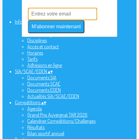
Actualités
Sondages
Partenaires
Infos utiles
▴
▾
M'abonner maintenant
Sécurité
Statuts - Réglement
Disciplines
Accès et contact
Horaires
Tarifs
Adhésions en ligne
SIA/SCAE/EDEN
▴
▾
Documents SIA
Documents SCAE
Documents EDEN
Actualités SIA/SCAE/EDEN
Compétitions
▴
▾
Agenda
Grand Prix Auvergnat TAR 2026
Calendrier Compétitions/Challenges
Résultats
Bilan sportif annuel