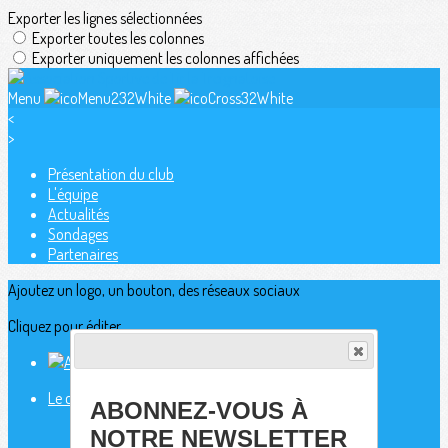
Exporter les lignes sélectionnées
Exporter toutes les colonnes
Exporter uniquement les colonnes affichées
Menu
<
>
Présentation du club
L'équipe
Actualités
Sondages
Partenaires
Ajoutez un logo, un bouton, des réseaux sociaux
Cliquez pour éditer
Le club
▴
▾
ABONNEZ-VOUS À
Présentation du club
NOTRE NEWSLETTER
L'équipe