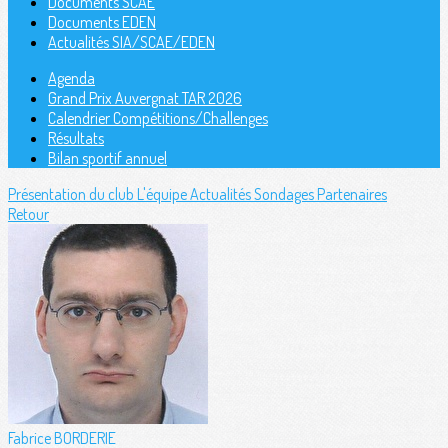
Documents SCAE
Documents EDEN
Actualités SIA/SCAE/EDEN
Agenda
Grand Prix Auvergnat TAR 2026
Calendrier Compétitions/Challenges
Résultats
Bilan sportif annuel
Présentation du club
L'équipe
Actualités
Sondages
Partenaires
Retour
Fabrice BORDERIE