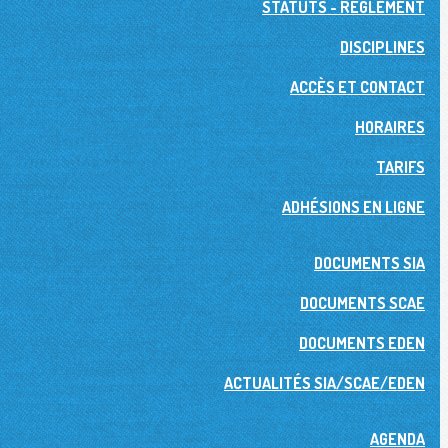
STATUTS - RÉGLEMENT
DISCIPLINES
ACCÈS ET CONTACT
HORAIRES
TARIFS
ADHÉSIONS EN LIGNE
DOCUMENTS SIA
DOCUMENTS SCAE
DOCUMENTS EDEN
ACTUALITÉS SIA/SCAE/EDEN
AGENDA