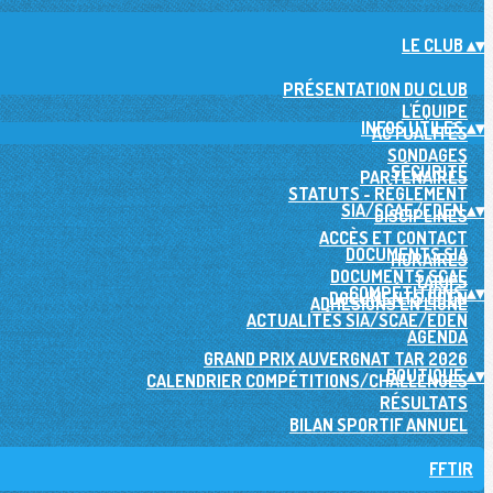
LE CLUB
▴
▾
PRÉSENTATION DU CLUB
L'ÉQUIPE
INFOS UTILES
▴
▾
ACTUALITÉS
SONDAGES
SÉCURITÉ
PARTENAIRES
STATUTS - RÉGLEMENT
SIA/SCAE/EDEN
▴
▾
DISCIPLINES
ACCÈS ET CONTACT
DOCUMENTS SIA
HORAIRES
DOCUMENTS SCAE
TARIFS
COMPÉTITIONS
▴
▾
DOCUMENTS EDEN
ADHÉSIONS EN LIGNE
ACTUALITÉS SIA/SCAE/EDEN
AGENDA
GRAND PRIX AUVERGNAT TAR 2026
BOUTIQUE
▴
▾
CALENDRIER COMPÉTITIONS/CHALLENGES
RÉSULTATS
BILAN SPORTIF ANNUEL
FFTIR