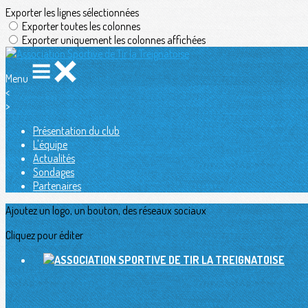
Exporter les lignes sélectionnées
Exporter toutes les colonnes
Exporter uniquement les colonnes affichées
Menu
<
>
Présentation du club
L'équipe
Actualités
Sondages
Partenaires
Ajoutez un logo, un bouton, des réseaux sociaux
Cliquez pour éditer