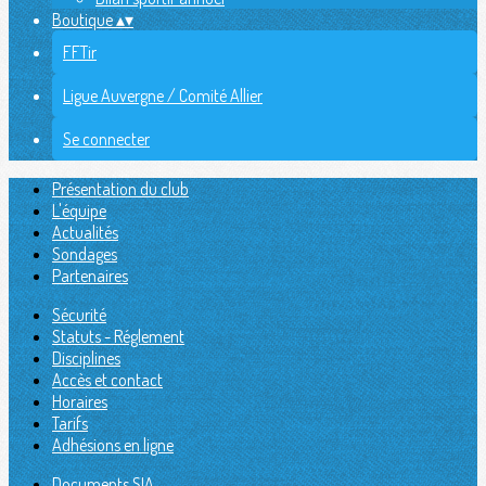
Boutique
▴
▾
FFTir
Ligue Auvergne / Comité Allier
Se connecter
Présentation du club
L'équipe
Actualités
Sondages
Partenaires
Sécurité
Statuts - Réglement
Disciplines
Accès et contact
Horaires
Tarifs
Adhésions en ligne
Documents SIA