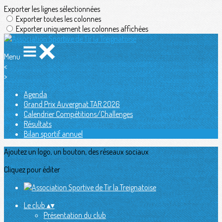
Exporter les lignes sélectionnées
Exporter toutes les colonnes
Exporter uniquement les colonnes affichées
Menu
<
>
Agenda
Grand Prix Auvergnat TAR 2026
Calendrier Compétitions/Challenges
Résultats
Bilan sportif annuel
Ajoutez un logo, un bouton, des réseaux sociaux
Cliquez pour éditer
Le club
▴
▾
Présentation du club