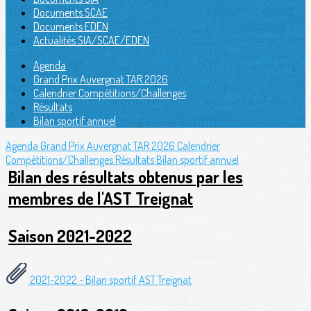
Documents SCAE
Documents EDEN
Actualités SIA/SCAE/EDEN
Agenda
Grand Prix Auvergnat TAR 2026
Calendrier Compétitions/Challenges
Résultats
Bilan sportif annuel
Agenda
Grand Prix Auvergnat TAR 2026
Calendrier
Compétitions/Challenges
Résultats
Bilan sportif annuel
Bilan des résultats obtenus par les
membres de l'AST Treignat
Saison 2021-2022
2021-2022 - Bilan sportif AST Treignat