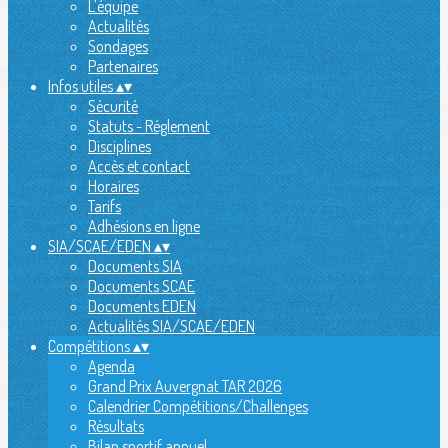
L'équipe
Actualités
Sondages
Partenaires
Infos utiles
▴
▾
Sécurité
Statuts - Réglement
Disciplines
Accès et contact
Horaires
Tarifs
Adhésions en ligne
SIA/SCAE/EDEN
▴
▾
Documents SIA
Documents SCAE
Documents EDEN
Actualités SIA/SCAE/EDEN
Compétitions
▴
▾
Agenda
Grand Prix Auvergnat TAR 2026
Calendrier Compétitions/Challenges
Résultats
Bilan sportif annuel