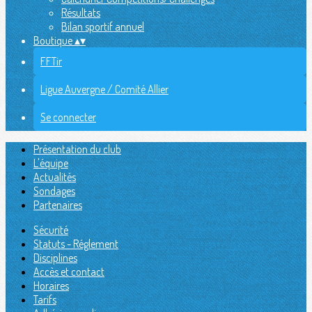
Résultats
Bilan sportif annuel
Boutique
▴
▾
FFTir
Ligue Auvergne / Comité Allier
Se connecter
Présentation du club
L'équipe
Actualités
Sondages
Partenaires
Sécurité
Statuts - Réglement
Disciplines
Accès et contact
Horaires
Tarifs