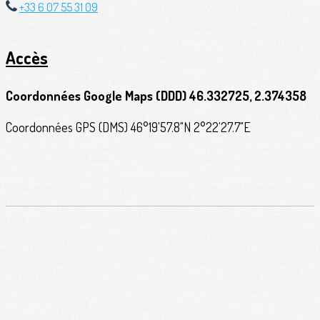
+33 6 07 55 31 09
Accès
Coordonnées Google Maps (DDD) 46.332725, 2.374358
Coordonnées GPS (DMS) 46°19'57.8"N 2°22'27.7"E