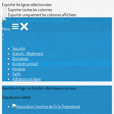
Exporter les lignes sélectionnées
Exporter toutes les colonnes
Exporter uniquement les colonnes affichées
Menu
<
>
Sécurité
Statuts - Réglement
Disciplines
Accès et contact
Horaires
Tarifs
Adhésions en ligne
Ajoutez un logo, un bouton, des réseaux sociaux
Cliquez pour éditer