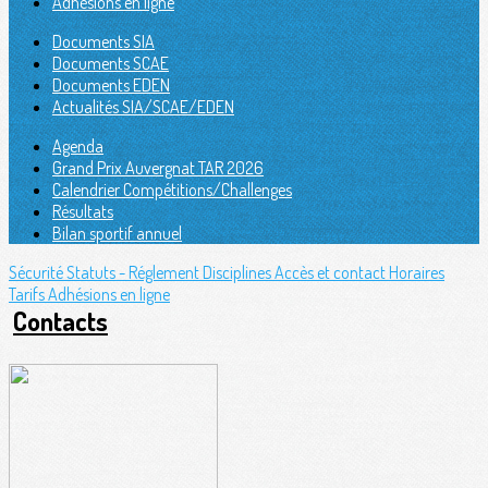
Adhésions en ligne
Documents SIA
Documents SCAE
Documents EDEN
Actualités SIA/SCAE/EDEN
Agenda
Grand Prix Auvergnat TAR 2026
Calendrier Compétitions/Challenges
Résultats
Bilan sportif annuel
Sécurité
Statuts - Réglement
Disciplines
Accès et contact
Horaires
Tarifs
Adhésions en ligne
Contacts