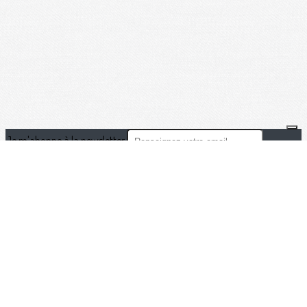
Je m'abonne à la newsletter
OK
Plan du site
Licences
Mentions légales
CGUV
Paramétrer vos cookies
Se connecter
Propulsé par AssoConnect, le logiciel des associations Sportives