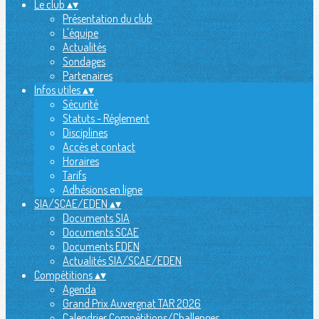
Le club
▴
▾
Présentation du club
L'équipe
Actualités
Sondages
Partenaires
Infos utiles
▴
▾
Sécurité
Statuts - Réglement
Disciplines
Accès et contact
Horaires
Tarifs
Adhésions en ligne
SIA/SCAE/EDEN
▴
▾
Documents SIA
Documents SCAE
Documents EDEN
Actualités SIA/SCAE/EDEN
Compétitions
▴
▾
Agenda
Grand Prix Auvergnat TAR 2026
Calendrier Compétitions/Challenges