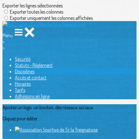
Exporter les lignes sélectionnées
Exporter toutes les colonnes
Exporter uniquement les colonnes affichées
Menu
<
>
Sécurité
Statuts - Réglement
Disciplines
Accès et contact
Horaires
Tarifs
Adhésions en ligne
Ajoutez un logo, un bouton, des réseaux sociaux
Cliquez pour éditer