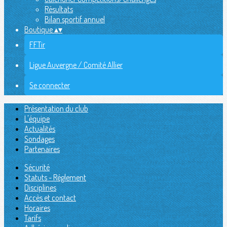
Résultats
Bilan sportif annuel
Boutique
▴
▾
FFTir
Ligue Auvergne / Comité Allier
Se connecter
Présentation du club
L'équipe
Actualités
Sondages
Partenaires
Sécurité
Statuts - Réglement
Disciplines
Accès et contact
Horaires
Tarifs