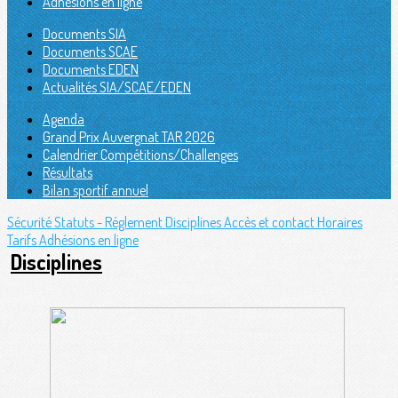
Adhésions en ligne
Documents SIA
Documents SCAE
Documents EDEN
Actualités SIA/SCAE/EDEN
Agenda
Grand Prix Auvergnat TAR 2026
Calendrier Compétitions/Challenges
Résultats
Bilan sportif annuel
Sécurité
Statuts - Réglement
Disciplines
Accès et contact
Horaires
Tarifs
Adhésions en ligne
Disciplines