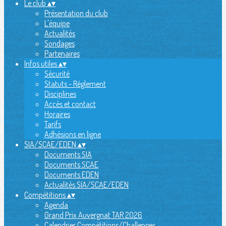
Le club
▴
▾
Présentation du club
L'équipe
Actualités
Sondages
Partenaires
Infos utiles
▴
▾
Sécurité
Statuts - Réglement
Disciplines
Accès et contact
Horaires
Tarifs
Adhésions en ligne
SIA/SCAE/EDEN
▴
▾
Documents SIA
Documents SCAE
Documents EDEN
Actualités SIA/SCAE/EDEN
Compétitions
▴
▾
Agenda
Grand Prix Auvergnat TAR 2026
Calendrier Compétitions/Challenges