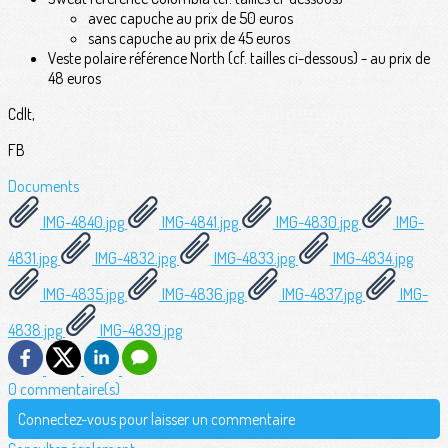
avec capuche au prix de 50 euros
sans capuche au prix de 45 euros
Veste polaire référence North (cf. tailles ci-dessous) - au prix de
48 euros
Cdlt,
FB
Documents
IMG-4840.jpg
IMG-4841.jpg
IMG-4830.jpg
IMG-
4831.jpg
IMG-4832.jpg
IMG-4833.jpg
IMG-4834.jpg
IMG-4835.jpg
IMG-4836.jpg
IMG-4837.jpg
IMG-
4838.jpg
IMG-4839.jpg
0 commentaire(s)
Connectez-vous pour laisser un commentaire