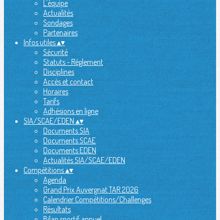
L'équipe
Actualités
Sondages
Partenaires
Infos utiles
▴
▾
Sécurité
Statuts - Réglement
Disciplines
Accès et contact
Horaires
Tarifs
Adhésions en ligne
SIA/SCAE/EDEN
▴
▾
Documents SIA
Documents SCAE
Documents EDEN
Actualités SIA/SCAE/EDEN
Compétitions
▴
▾
Agenda
Grand Prix Auvergnat TAR 2026
Calendrier Compétitions/Challenges
Résultats
Bilan sportif annuel