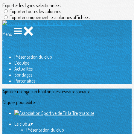
Exporter les lignes sélectionnées
Exporter toutes les colonnes
Exporter uniquement les colonnes affichées
Menu
<
>
Présentation du club
L'équipe
Actualités
Sondages
Partenaires
Ajoutez un logo, un bouton, des réseaux sociaux
Cliquez pour éditer
Le club
▴
▾
Présentation du club