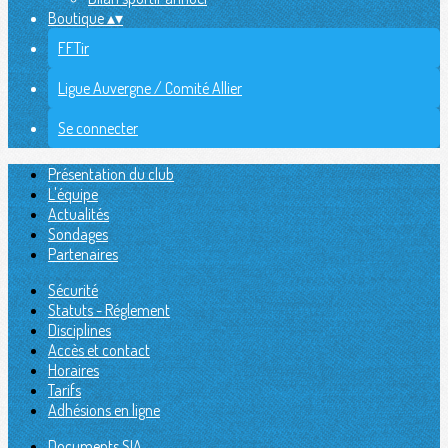
Boutique
▴
▾
FFTir
Ligue Auvergne / Comité Allier
Se connecter
Présentation du club
L'équipe
Actualités
Sondages
Partenaires
Sécurité
Statuts - Réglement
Disciplines
Accès et contact
Horaires
Tarifs
Adhésions en ligne
Documents SIA