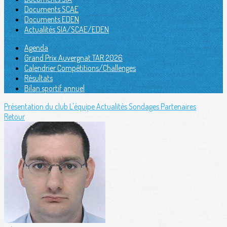
Documents SCAE
Documents EDEN
Actualités SIA/SCAE/EDEN
Agenda
Grand Prix Auvergnat TAR 2026
Calendrier Compétitions/Challenges
Résultats
Bilan sportif annuel
Présentation du club
L'équipe
Actualités
Sondages
Partenaires
Retour