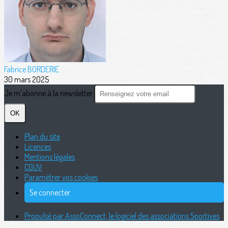
Fabrice BORDERIE
30 mars 2025
Je m'abonne à la newsletter
OK
Plan du site
Licences
Mentions légales
CGUV
Paramétrer vos cookies
Se connecter
Propulsé par AssoConnect, le logiciel des associations Sportives