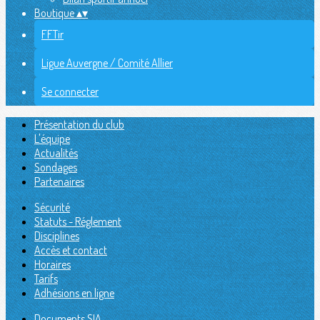
Boutique
▴
▾
FFTir
Ligue Auvergne / Comité Allier
Se connecter
Présentation du club
L'équipe
Actualités
Sondages
Partenaires
Sécurité
Statuts - Réglement
Disciplines
Accès et contact
Horaires
Tarifs
Adhésions en ligne
Documents SIA