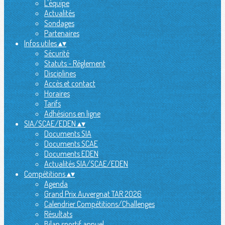
L'équipe
Actualités
Sondages
Partenaires
Infos utiles
▴
▾
Sécurité
Statuts - Réglement
Disciplines
Accès et contact
Horaires
Tarifs
Adhésions en ligne
SIA/SCAE/EDEN
▴
▾
Documents SIA
Documents SCAE
Documents EDEN
Actualités SIA/SCAE/EDEN
Compétitions
▴
▾
Agenda
Grand Prix Auvergnat TAR 2026
Calendrier Compétitions/Challenges
Résultats
Bilan sportif annuel