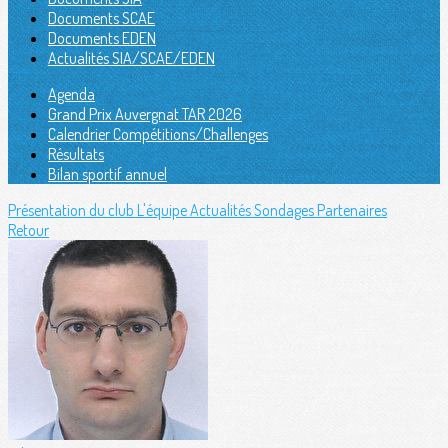
Documents SCAE
Documents EDEN
Actualités SIA/SCAE/EDEN
Agenda
Grand Prix Auvergnat TAR 2026
Calendrier Compétitions/Challenges
Résultats
Bilan sportif annuel
Présentation du club
L'équipe
Actualités
Sondages
Partenaires
Retour