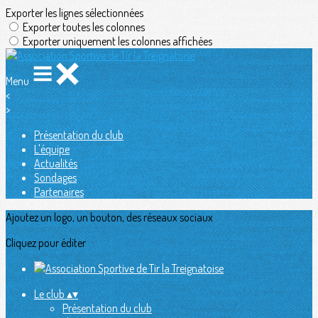
Exporter les lignes sélectionnées
Exporter toutes les colonnes
Exporter uniquement les colonnes affichées
Menu
<
>
Présentation du club
L'équipe
Actualités
Sondages
Partenaires
Ajoutez un logo, un bouton, des réseaux sociaux
Cliquez pour éditer
Le club
▴
▾
Présentation du club