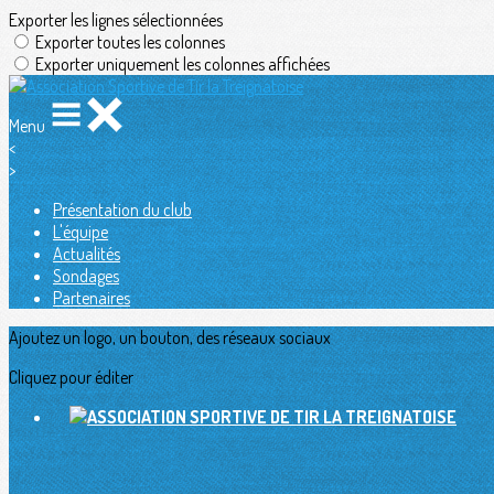
Exporter les lignes sélectionnées
Exporter toutes les colonnes
Exporter uniquement les colonnes affichées
Menu
<
>
Présentation du club
L'équipe
Actualités
Sondages
Partenaires
Ajoutez un logo, un bouton, des réseaux sociaux
Cliquez pour éditer