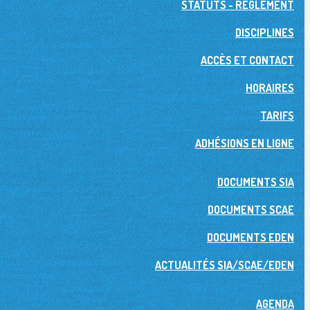
STATUTS - RÉGLEMENT
DISCIPLINES
ACCÈS ET CONTACT
HORAIRES
TARIFS
ADHÉSIONS EN LIGNE
DOCUMENTS SIA
DOCUMENTS SCAE
DOCUMENTS EDEN
ACTUALITÉS SIA/SCAE/EDEN
AGENDA