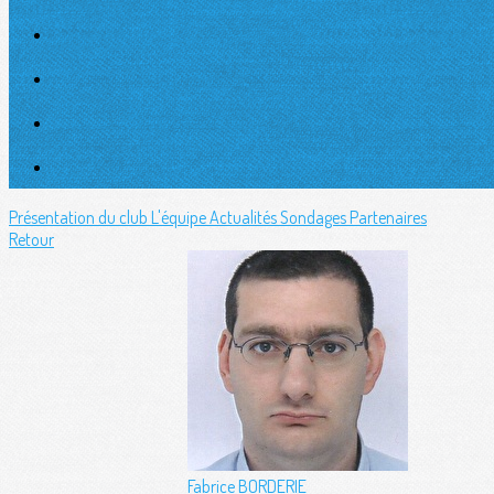
Présentation du club
L'équipe
Actualités
Sondages
Partenaires
Retour
Fabrice BORDERIE