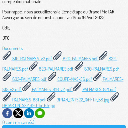
compétition nationale.
Pour rappel, nous accueillerons la 2ème étape du Grand Prix TAR
Auvergne au sein de nos installations au 14 au 16 Avril 2023.
Cdlt,
JPC
Documents
810-PALMARES-v2.pdf
820-PALMARES.pdf
822-
PALMARES.pdf
823-PALMARES.pdf
830-PALMARES.pdf
832-PALMARES.pdf
COUPE-MAS-36.pdf
PALMARES-
815-v2.pdf
PALMARES-816-v2.pdf
PALMARES-821.pdf
PALMARES-831.pdf
GPTAR_CNTS22_©FFTir_58.jpg
GPTAR_CNTS22_©FFTir_65.jpg
0 commentaire(s)