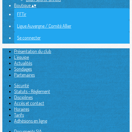
Boutique
▴
▾
FFTir
Ligue Auvergne / Comité Allier
Se connecter
Présentation du club
L'équipe
Actualités
Sondages
Partenaires
Sécurité
Statuts - Réglement
Disciplines
Accès et contact
Horaires
Tarifs
Adhésions en ligne
Documents SIA