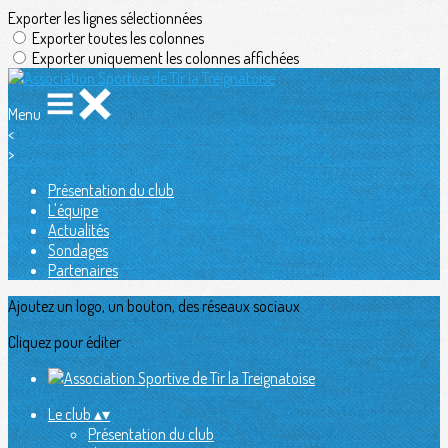
Exporter les lignes sélectionnées
Exporter toutes les colonnes
Exporter uniquement les colonnes affichées
Menu
<
>
Présentation du club
L'équipe
Actualités
Sondages
Partenaires
Ajoutez un logo, un bouton, des réseaux sociaux
Cliquez pour éditer
Le club
▴
▾
Présentation du club