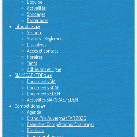
L'équipe
Actualités
Sondages
Partenaires
Infos utiles
▴
▾
Sécurité
Statuts - Réglement
Disciplines
Accès et contact
Horaires
Tarifs
Adhésions en ligne
SIA/SCAE/EDEN
▴
▾
Documents SIA
Documents SCAE
Documents EDEN
Actualités SIA/SCAE/EDEN
Compétitions
▴
▾
Agenda
Grand Prix Auvergnat TAR 2026
Calendrier Compétitions/Challenges
Résultats
Bilan sportif annuel