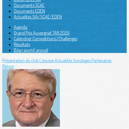
Documents SCAE
Documents EDEN
Actualités SIA/SCAE/EDEN
Agenda
Grand Prix Auvergnat TAR 2026
Calendrier Compétitions/Challenges
Résultats
Bilan sportif annuel
Présentation du club
L'équipe
Actualités
Sondages
Partenaires
Retour