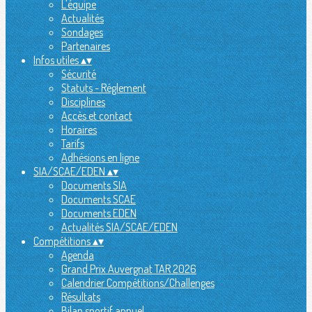
L'équipe
Actualités
Sondages
Partenaires
Infos utiles
▴
▾
Sécurité
Statuts - Réglement
Disciplines
Accès et contact
Horaires
Tarifs
Adhésions en ligne
SIA/SCAE/EDEN
▴
▾
Documents SIA
Documents SCAE
Documents EDEN
Actualités SIA/SCAE/EDEN
Compétitions
▴
▾
Agenda
Grand Prix Auvergnat TAR 2026
Calendrier Compétitions/Challenges
Résultats
Bilan sportif annuel