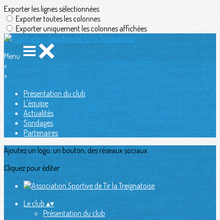
Exporter les lignes sélectionnées
Exporter toutes les colonnes
Exporter uniquement les colonnes affichées
Menu
<
>
Présentation du club
L'équipe
Actualités
Sondages
Partenaires
Ajoutez un logo, un bouton, des réseaux sociaux
Cliquez pour éditer
Le club
▴
▾
Présentation du club