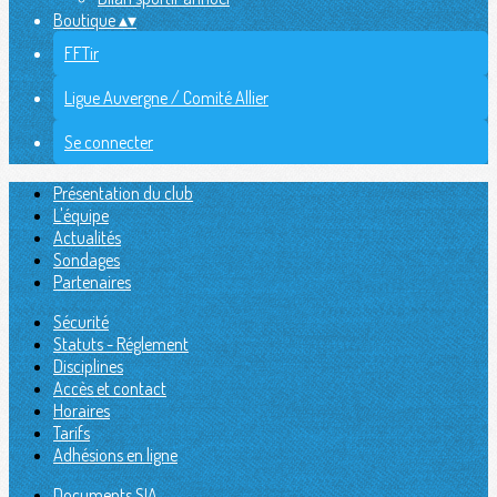
Boutique
▴
▾
FFTir
Ligue Auvergne / Comité Allier
Se connecter
Présentation du club
L'équipe
Actualités
Sondages
Partenaires
Sécurité
Statuts - Réglement
Disciplines
Accès et contact
Horaires
Tarifs
Adhésions en ligne
Documents SIA