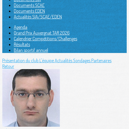
Documents SCAE
Documents EDEN
Actualités SIA/SCAE/EDEN
Agenda
Grand Prix Auvergnat TAR 2026
Calendrier Compétitions/Challenges
Résultats
Bilan sportif annuel
Présentation du club
L'équipe
Actualités
Sondages
Partenaires
Retour