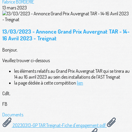
Fabrice BORDERIE
13 mars 2023
13/03/2023 - Annonce Grand Prix Auvergnat TAR - 14-
16 Avril 2023 - Treignat
Bonjour,
Veuillez trouver ci-dessous
les éléments relatifs au Grand Prix Auvergnat TAR qui se tirera au
14 au 16 avril 2023 au sein des installations de l'AST Treignat
la page dédiée à cette compétition
lien
Cdlt,
FB
Documents
20230313-GP TAR Treignat-Fiche d'engagement.pdf