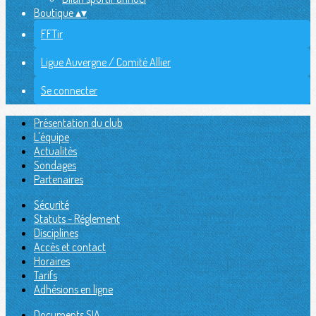
Boutique
▴
▾
FFTir
Ligue Auvergne / Comité Allier
Se connecter
Présentation du club
L'équipe
Actualités
Sondages
Partenaires
Sécurité
Statuts - Réglement
Disciplines
Accès et contact
Horaires
Tarifs
Adhésions en ligne
Documents SIA