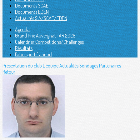
Documents SCAE
Documents EDEN
Actualités SIA/SCAE/EDEN
Agenda
Grand Prix Auvergnat TAR 2026
Calendrier Compétitions/Challenges
Résultats
Bilan sportif annuel
Présentation du club
L'équipe
Actualités
Sondages
Partenaires
Retour