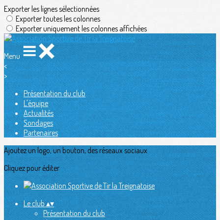
Exporter les lignes sélectionnées
Exporter toutes les colonnes
Exporter uniquement les colonnes affichées
Menu
<
>
Présentation du club
L'équipe
Actualités
Sondages
Partenaires
Ajoutez un logo, un bouton, des réseaux sociaux
Cliquez pour éditer
Le club
▴
▾
Présentation du club