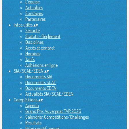
L'équipe
Actualités
Sondages
Partenaires
Infos utiles
▴
▾
Sécurité
Statuts - Réglement
Disciplines
Accès et contact
Horaires
Tarifs
Adhésions en ligne
SIA/SCAE/EDEN
▴
▾
Documents SIA
Documents SCAE
Documents EDEN
Actualités SIA/SCAE/EDEN
Compétitions
▴
▾
Agenda
Grand Prix Auvergnat TAR 2026
Calendrier Compétitions/Challenges
Résultats
Bilan sportif annuel