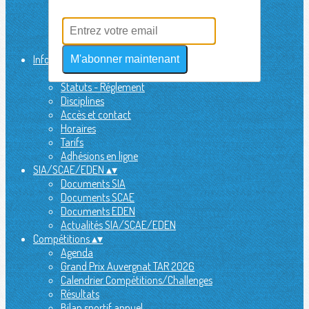
L'équipe
Actualités
Sondages
Partenaires
Infos utiles
▴
▾
M'abonner maintenant
Sécurité
Statuts - Réglement
Disciplines
Accès et contact
Horaires
Tarifs
Adhésions en ligne
SIA/SCAE/EDEN
▴
▾
Documents SIA
Documents SCAE
Documents EDEN
Actualités SIA/SCAE/EDEN
Compétitions
▴
▾
Agenda
Grand Prix Auvergnat TAR 2026
Calendrier Compétitions/Challenges
Résultats
Bilan sportif annuel