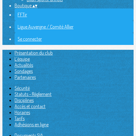
Boutique
▴
▾
FFTir
Ligue Auvergne / Comité Allier
Se connecter
Présentation du club
L'équipe
Actualités
Sondages
Partenaires
Sécurité
Statuts - Réglement
Disciplines
Accès et contact
Horaires
Tarifs
Adhésions en ligne
Documents SIA