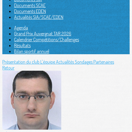
Documents SCAE
Documents EDEN
Actualités SIA/SCAE/EDEN
Agenda
Grand Prix Auvergnat TAR 2026
Calendrier Compétitions/Challenges
Résultats
Bilan sportif annuel
Présentation du club
L'équipe
Actualités
Sondages
Partenaires
Retour