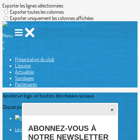
Exporter les lignes sélectionnées
Exporter toutes les colonnes
Exporter uniquement les colonnes affichées
Menu
<
>
Présentation du club
L'équipe
Actualités
Sondages
Partenaires
Ajoutez un logo, un bouton, des réseaux sociaux
Cliquez pour éditer
ABONNEZ-VOUS À
Le club
▴
▾
Présentation du club
NOTRE NEWSLETTER