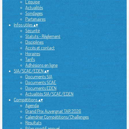
L'équipe
Actualités
Sondages
Partenaires
Infos utiles
▴
▾
Sécurité
Statuts - Réglement
Disciplines
Accès et contact
Horaires
Tarifs
Adhésions en ligne
SIA/SCAE/EDEN
▴
▾
Documents SIA
Documents SCAE
Documents EDEN
Actualités SIA/SCAE/EDEN
Compétitions
▴
▾
Agenda
Grand Prix Auvergnat TAR 2026
Calendrier Compétitions/Challenges
Résultats
Bilan sportif annuel