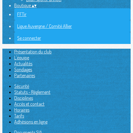
Boutique
▴
▾
FFTir
Ligue Auvergne / Comité Allier
Se connecter
Présentation du club
L'équipe
Actualités
Sondages
Partenaires
Sécurité
Statuts - Réglement
Disciplines
Accès et contact
Horaires
Tarifs
Adhésions en ligne
Documents SIA