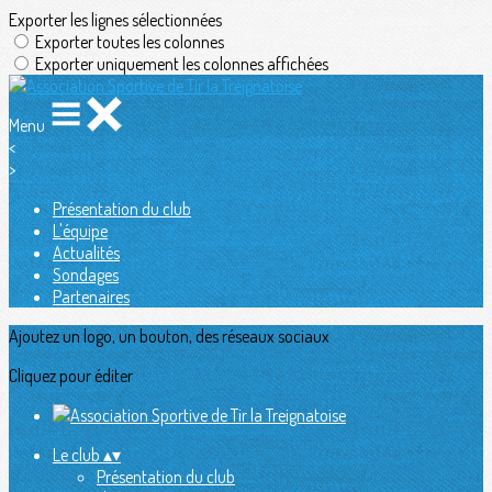
Exporter les lignes sélectionnées
Exporter toutes les colonnes
Exporter uniquement les colonnes affichées
Menu
<
>
Présentation du club
L'équipe
Actualités
Sondages
Partenaires
Ajoutez un logo, un bouton, des réseaux sociaux
Cliquez pour éditer
Le club
▴
▾
Présentation du club