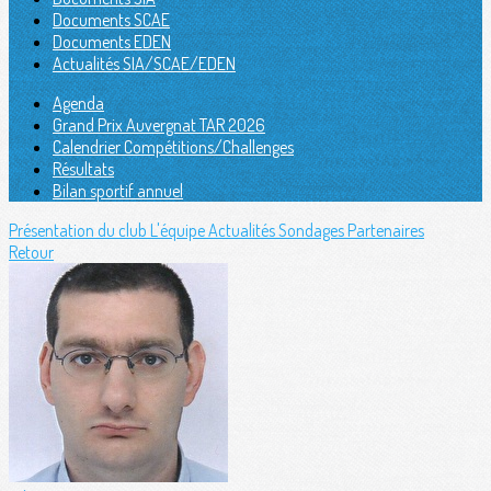
Documents SCAE
Documents EDEN
Actualités SIA/SCAE/EDEN
Agenda
Grand Prix Auvergnat TAR 2026
Calendrier Compétitions/Challenges
Résultats
Bilan sportif annuel
Présentation du club
L'équipe
Actualités
Sondages
Partenaires
Retour