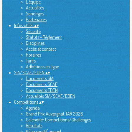
L'équipe
Actualités
Sondages
Partenaires
Infos utiles
▴
▾
Sécurité
Statuts - Réglement
Disciplines
Accès et contact
Horaires
Tarifs
Adhésions en ligne
SIA/SCAE/EDEN
▴
▾
Documents SIA
Documents SCAE
Documents EDEN
Actualités SIA/SCAE/EDEN
Compétitions
▴
▾
Agenda
Grand Prix Auvergnat TAR 2026
Calendrier Compétitions/Challenges
Résultats
Bilan sportif annuel