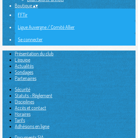
Boutique
▴
▾
FFTir
Ligue Auvergne / Comité Allier
Se connecter
Présentation du club
L'équipe
Actualités
Sondages
Partenaires
Sécurité
Statuts - Réglement
Disciplines
Accès et contact
Horaires
Tarifs
Adhésions en ligne
Documents SIA