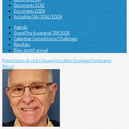
Documents SCAE
Documents EDEN
Actualités SIA/SCAE/EDEN
Agenda
Grand Prix Auvergnat TAR 2026
Calendrier Compétitions/Challenges
Résultats
Bilan sportif annuel
Présentation du club
L'équipe
Actualités
Sondages
Partenaires
Retour