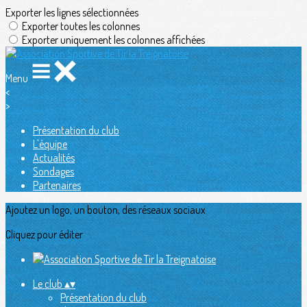
Exporter les lignes sélectionnées
Exporter toutes les colonnes
Exporter uniquement les colonnes affichées
Menu
<
>
Présentation du club
L'équipe
Actualités
Sondages
Partenaires
Ajoutez un logo, un bouton, des réseaux sociaux
Cliquez pour éditer
Le club
▴
▾
Présentation du club