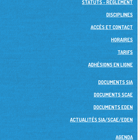
STATUTS - RÉGLEMENT
DISCIPLINES
ACCÈS ET CONTACT
HORAIRES
TARIFS
ADHÉSIONS EN LIGNE
DOCUMENTS SIA
DOCUMENTS SCAE
DOCUMENTS EDEN
ACTUALITÉS SIA/SCAE/EDEN
AGENDA