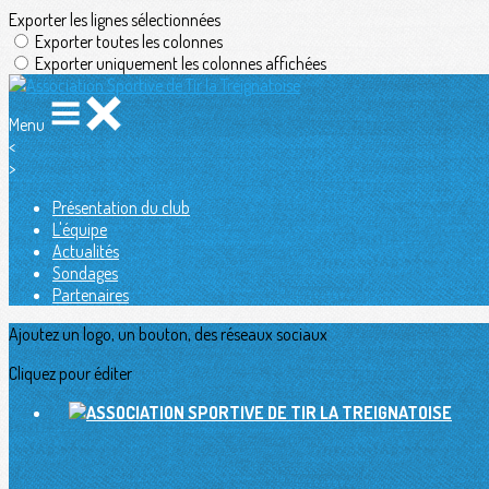
Exporter les lignes sélectionnées
Exporter toutes les colonnes
Exporter uniquement les colonnes affichées
Menu
<
>
Présentation du club
L'équipe
Actualités
Sondages
Partenaires
Ajoutez un logo, un bouton, des réseaux sociaux
Cliquez pour éditer