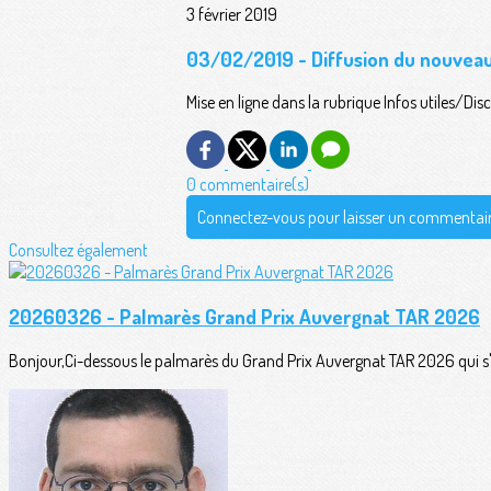
3 février 2019
03/02/2019 - Diffusion du nouvea
Mise en ligne dans la rubrique Infos utiles/Di
0 commentaire(s)
Connectez-vous pour laisser un commentai
Consultez également
20260326 - Palmarès Grand Prix Auvergnat TAR 2026
Bonjour,Ci-dessous le palmarès du Grand Prix Auvergnat TAR 2026 qui s'es