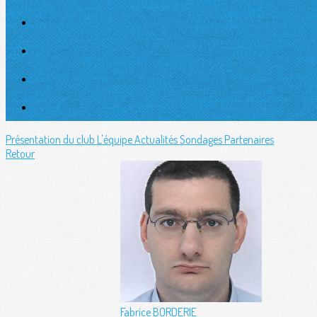
Présentation du club
L'équipe
Actualités
Sondages
Partenaires
Retour
Fabrice BORDERIE