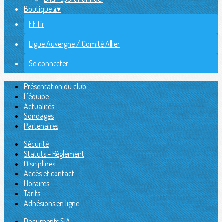
Boutique
▴
▾
FFTir
Ligue Auvergne / Comité Allier
Se connecter
Présentation du club
L'équipe
Actualités
Sondages
Partenaires
Sécurité
Statuts - Réglement
Disciplines
Accès et contact
Horaires
Tarifs
Adhésions en ligne
Documents SIA