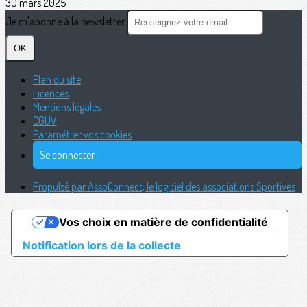
30 mars 2025
Je m'abonne à la newsletter
OK
Plan du site
Licences
Mentions légales
CGUV
Paramétrer vos cookies
Se connecter
Propulsé par AssoConnect, le logiciel des associations Sportives
Vos choix en matière de confidentialité
Notification lors de la collecte