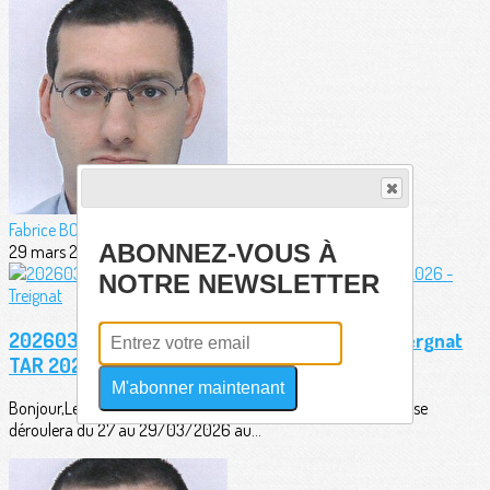
Fabrice BORDERIE
ABONNEZ-VOUS À
29 mars 2026
NOTRE NEWSLETTER
20260323 - Plan de tir officiel Grand Prix Auvergnat
TAR 2026 - Treignat
M'abonner maintenant
Bonjour,Le plan de tir du Grand Prix Auvergnat TAR 2026 qui se
déroulera du 27 au 29/03/2026 au...