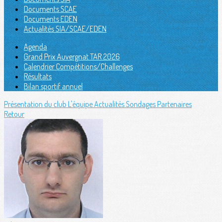
Documents SCAE
Documents EDEN
Actualités SIA/SCAE/EDEN
Agenda
Grand Prix Auvergnat TAR 2026
Calendrier Compétitions/Challenges
Résultats
Bilan sportif annuel
Présentation du club
L'équipe
Actualités
Sondages
Partenaires
Retour