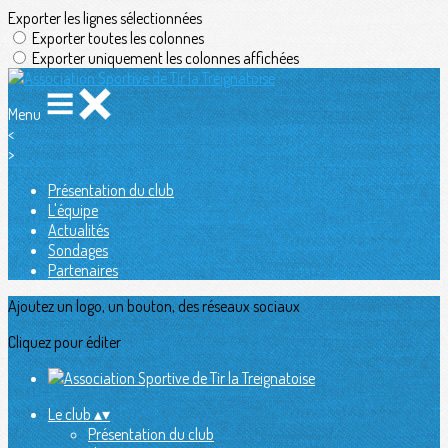
Exporter les lignes sélectionnées
Exporter toutes les colonnes
Exporter uniquement les colonnes affichées
Menu
<
>
Présentation du club
L'équipe
Actualités
Sondages
Partenaires
Ajoutez un logo, un bouton, des réseaux sociaux
Cliquez pour éditer
Le club
▴
▾
Présentation du club