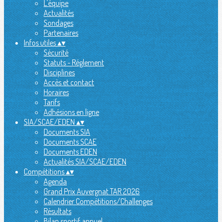
L'équipe
Actualités
Sondages
Partenaires
Infos utiles
▴
▾
Sécurité
Statuts - Réglement
Disciplines
Accès et contact
Horaires
Tarifs
Adhésions en ligne
SIA/SCAE/EDEN
▴
▾
Documents SIA
Documents SCAE
Documents EDEN
Actualités SIA/SCAE/EDEN
Compétitions
▴
▾
Agenda
Grand Prix Auvergnat TAR 2026
Calendrier Compétitions/Challenges
Résultats
Bilan sportif annuel