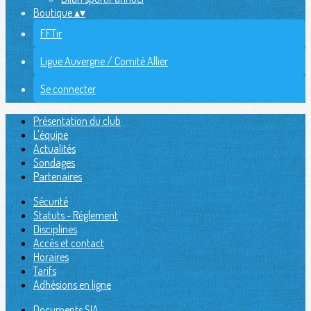
Boutique
▴
▾
FFTir
Ligue Auvergne / Comité Allier
Se connecter
Présentation du club
L'équipe
Actualités
Sondages
Partenaires
Sécurité
Statuts - Réglement
Disciplines
Accès et contact
Horaires
Tarifs
Adhésions en ligne
Documents SIA