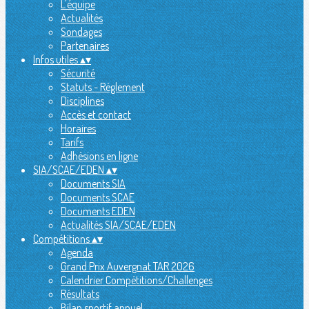
L'équipe
Actualités
Sondages
Partenaires
Infos utiles
▴
▾
Sécurité
Statuts - Réglement
Disciplines
Accès et contact
Horaires
Tarifs
Adhésions en ligne
SIA/SCAE/EDEN
▴
▾
Documents SIA
Documents SCAE
Documents EDEN
Actualités SIA/SCAE/EDEN
Compétitions
▴
▾
Agenda
Grand Prix Auvergnat TAR 2026
Calendrier Compétitions/Challenges
Résultats
Bilan sportif annuel