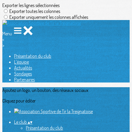
Exporter les lignes sélectionnées
Exporter toutes les colonnes
Exporter uniquement les colonnes affichées
Menu
<
>
Présentation du club
L'équipe
Actualités
Sondages
Partenaires
Ajoutez un logo, un bouton, des réseaux sociaux
Cliquez pour éditer
Le club
▴
▾
Présentation du club