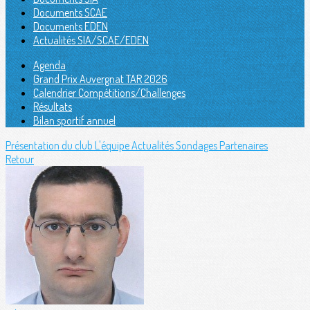
Documents SCAE
Documents EDEN
Actualités SIA/SCAE/EDEN
Agenda
Grand Prix Auvergnat TAR 2026
Calendrier Compétitions/Challenges
Résultats
Bilan sportif annuel
Présentation du club
L'équipe
Actualités
Sondages
Partenaires
Retour