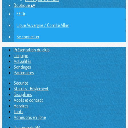
Boutique
▴
▾
FFTir
Ligue Auvergne / Comité Allier
Se connecter
Présentation du club
L'équipe
Actualités
Sondages
Partenaires
Sécurité
Statuts - Réglement
Disciplines
Accès et contact
Horaires
Tarifs
Adhésions en ligne
Documents SIA