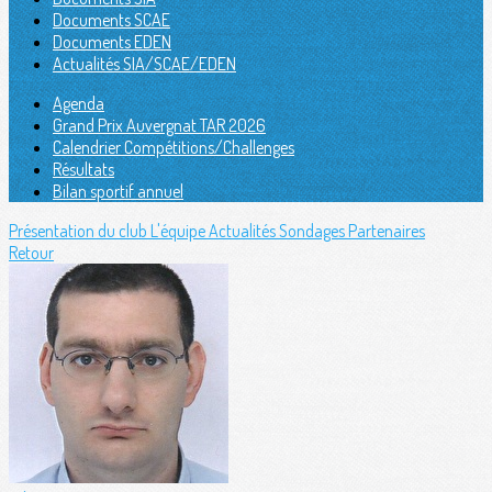
Documents SCAE
Documents EDEN
Actualités SIA/SCAE/EDEN
Agenda
Grand Prix Auvergnat TAR 2026
Calendrier Compétitions/Challenges
Résultats
Bilan sportif annuel
Présentation du club
L'équipe
Actualités
Sondages
Partenaires
Retour