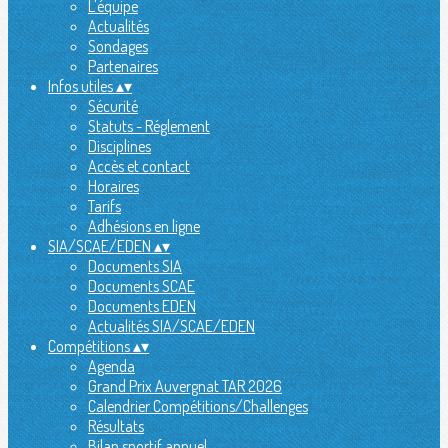
L'équipe
Actualités
Sondages
Partenaires
Infos utiles
▴
▾
Sécurité
Statuts - Réglement
Disciplines
Accès et contact
Horaires
Tarifs
Adhésions en ligne
SIA/SCAE/EDEN
▴
▾
Documents SIA
Documents SCAE
Documents EDEN
Actualités SIA/SCAE/EDEN
Compétitions
▴
▾
Agenda
Grand Prix Auvergnat TAR 2026
Calendrier Compétitions/Challenges
Résultats
Bilan sportif annuel