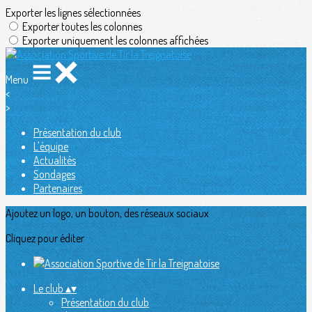
Exporter les lignes sélectionnées
Exporter toutes les colonnes
Exporter uniquement les colonnes affichées
Menu
<
>
Présentation du club
L'équipe
Actualités
Sondages
Partenaires
Ajoutez un logo, un bouton, des réseaux sociaux
Cliquez pour éditer
Le club
▴
▾
Présentation du club