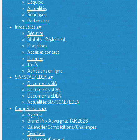
L'équipe
Actualités
Sondages
Partenaires
Infos utiles
▴
▾
Sécurité
Statuts - Réglement
Disciplines
Accès et contact
Horaires
Tarifs
Adhésions en ligne
SIA/SCAE/EDEN
▴
▾
Documents SIA
Documents SCAE
Documents EDEN
Actualités SIA/SCAE/EDEN
Compétitions
▴
▾
Agenda
Grand Prix Auvergnat TAR 2026
Calendrier Compétitions/Challenges
Résultats
Bilan sportif annuel