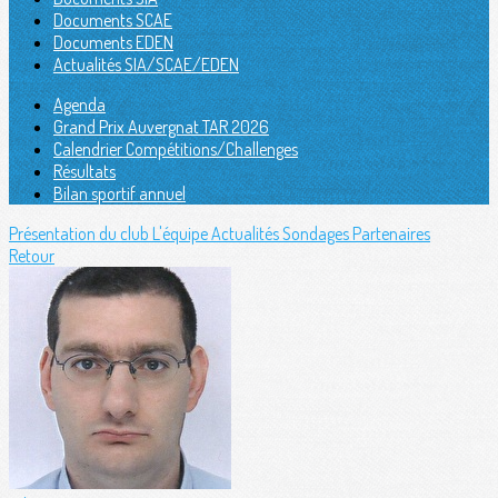
Documents SCAE
Documents EDEN
Actualités SIA/SCAE/EDEN
Agenda
Grand Prix Auvergnat TAR 2026
Calendrier Compétitions/Challenges
Résultats
Bilan sportif annuel
Présentation du club
L'équipe
Actualités
Sondages
Partenaires
Retour