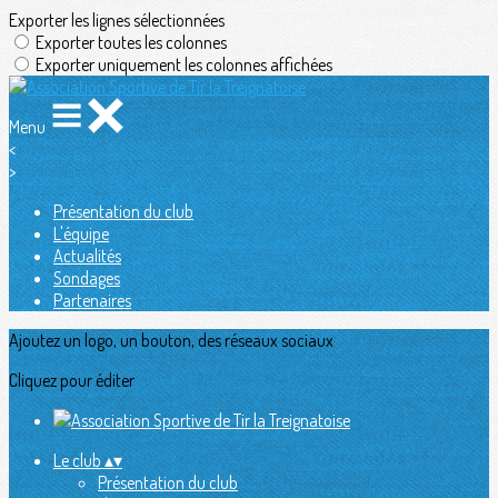
Exporter les lignes sélectionnées
Exporter toutes les colonnes
Exporter uniquement les colonnes affichées
Menu
<
>
Présentation du club
L'équipe
Actualités
Sondages
Partenaires
Ajoutez un logo, un bouton, des réseaux sociaux
Cliquez pour éditer
Le club
▴
▾
Présentation du club