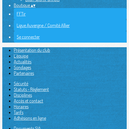
Boutique
▴
▾
FFTir
Ligue Auvergne / Comité Allier
Se connecter
Présentation du club
L'équipe
Actualités
Sondages
Partenaires
Sécurité
Statuts - Réglement
Disciplines
Accès et contact
Horaires
Tarifs
Adhésions en ligne
Documents SIA