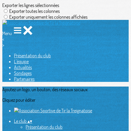
Exporter les lignes sélectionnées
Exporter toutes les colonnes
Exporter uniquement les colonnes affichées
Menu
<
>
Présentation du club
L'équipe
Actualités
Sondages
Partenaires
Ajoutez un logo, un bouton, des réseaux sociaux
Cliquez pour éditer
Le club
▴
▾
Présentation du club