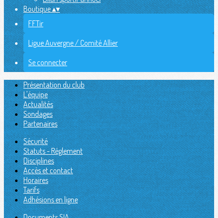
Boutique
▴
▾
FFTir
Ligue Auvergne / Comité Allier
Se connecter
Présentation du club
L'équipe
Actualités
Sondages
Partenaires
Sécurité
Statuts - Réglement
Disciplines
Accès et contact
Horaires
Tarifs
Adhésions en ligne
Documents SIA