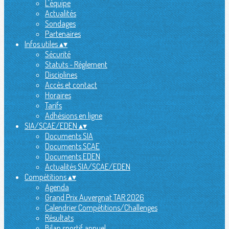
L'équipe
Actualités
Sondages
Partenaires
Infos utiles
▴
▾
Sécurité
Statuts - Réglement
Disciplines
Accès et contact
Horaires
Tarifs
Adhésions en ligne
SIA/SCAE/EDEN
▴
▾
Documents SIA
Documents SCAE
Documents EDEN
Actualités SIA/SCAE/EDEN
Compétitions
▴
▾
Agenda
Grand Prix Auvergnat TAR 2026
Calendrier Compétitions/Challenges
Résultats
Bilan sportif annuel