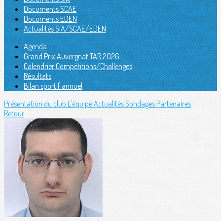
Documents SCAE
Documents EDEN
Actualités SIA/SCAE/EDEN
Agenda
Grand Prix Auvergnat TAR 2026
Calendrier Compétitions/Challenges
Résultats
Bilan sportif annuel
Présentation du club
L'équipe
Actualités
Sondages
Partenaires
Retour