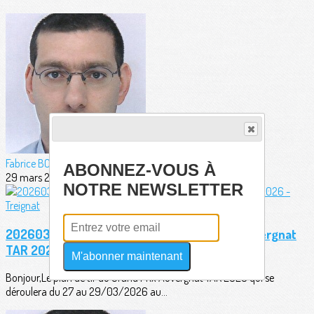
Fabrice BORDERIE
ABONNEZ-VOUS À
29 mars 2026
NOTRE NEWSLETTER
20260323 - Plan de tir officiel Grand Prix Auvergnat
TAR 2026 - Treignat
M'abonner maintenant
Bonjour,Le plan de tir du Grand Prix Auvergnat TAR 2026 qui se
déroulera du 27 au 29/03/2026 au...