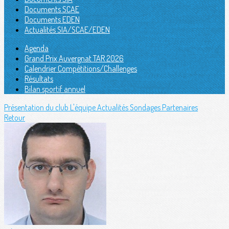
Documents SCAE
Documents EDEN
Actualités SIA/SCAE/EDEN
Agenda
Grand Prix Auvergnat TAR 2026
Calendrier Compétitions/Challenges
Résultats
Bilan sportif annuel
Présentation du club
L'équipe
Actualités
Sondages
Partenaires
Retour