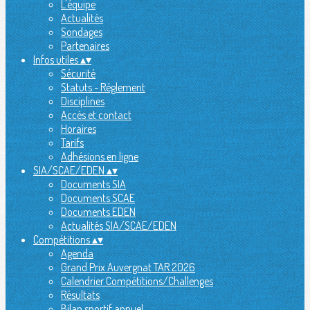
L'équipe
Actualités
Sondages
Partenaires
Infos utiles
▴
▾
Sécurité
Statuts - Réglement
Disciplines
Accès et contact
Horaires
Tarifs
Adhésions en ligne
SIA/SCAE/EDEN
▴
▾
Documents SIA
Documents SCAE
Documents EDEN
Actualités SIA/SCAE/EDEN
Compétitions
▴
▾
Agenda
Grand Prix Auvergnat TAR 2026
Calendrier Compétitions/Challenges
Résultats
Bilan sportif annuel