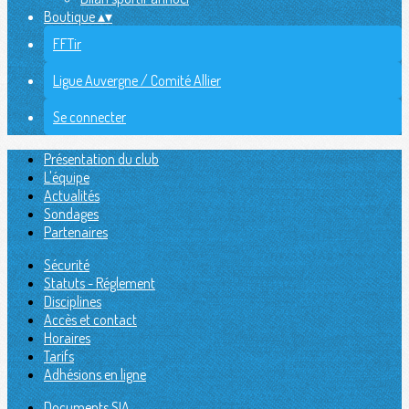
Boutique
▴
▾
FFTir
Ligue Auvergne / Comité Allier
Se connecter
Présentation du club
L'équipe
Actualités
Sondages
Partenaires
Sécurité
Statuts - Réglement
Disciplines
Accès et contact
Horaires
Tarifs
Adhésions en ligne
Documents SIA