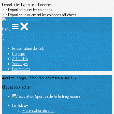
Exporter les lignes sélectionnées
Exporter toutes les colonnes
Exporter uniquement les colonnes affichées
Menu
<
>
Présentation du club
L'équipe
Actualités
Sondages
Partenaires
Ajoutez un logo, un bouton, des réseaux sociaux
Cliquez pour éditer
Le club
▴
▾
Présentation du club