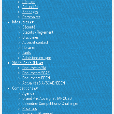
L'équipe
Actualités
Sondages
Partenaires
Infos utiles
▴
▾
Sécurité
Statuts - Réglement
Disciplines
Accès et contact
Horaires
Tarifs
Adhésions en ligne
SIA/SCAE/EDEN
▴
▾
Documents SIA
Documents SCAE
Documents EDEN
Actualités SIA/SCAE/EDEN
Compétitions
▴
▾
Agenda
Grand Prix Auvergnat TAR 2026
Calendrier Compétitions/Challenges
Résultats
Bilan sportif annuel