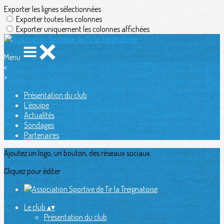
Exporter les lignes sélectionnées
Exporter toutes les colonnes
Exporter uniquement les colonnes affichées
Menu
<
>
Présentation du club
L'équipe
Actualités
Sondages
Partenaires
Ajoutez un logo, un bouton, des réseaux sociaux
Cliquez pour éditer
Le club
▴
▾
Présentation du club