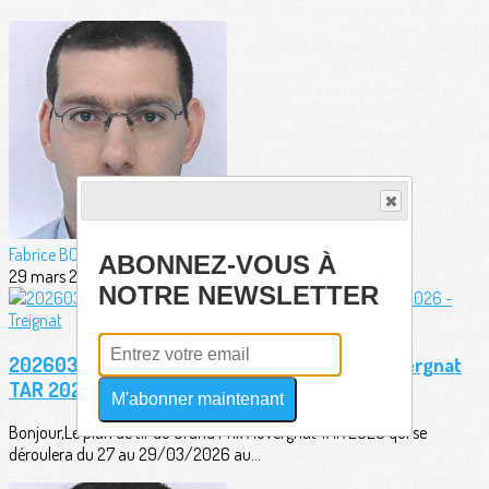
Fabrice BORDERIE
ABONNEZ-VOUS À
29 mars 2026
NOTRE NEWSLETTER
20260323 - Plan de tir officiel Grand Prix Auvergnat
TAR 2026 - Treignat
M'abonner maintenant
Bonjour,Le plan de tir du Grand Prix Auvergnat TAR 2026 qui se
déroulera du 27 au 29/03/2026 au...