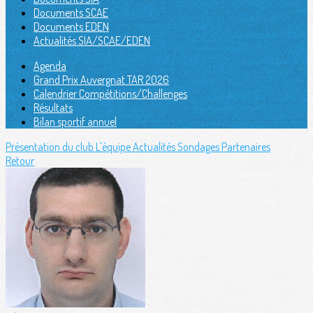
Documents SCAE
Documents EDEN
Actualités SIA/SCAE/EDEN
Agenda
Grand Prix Auvergnat TAR 2026
Calendrier Compétitions/Challenges
Résultats
Bilan sportif annuel
Présentation du club
L'équipe
Actualités
Sondages
Partenaires
Retour