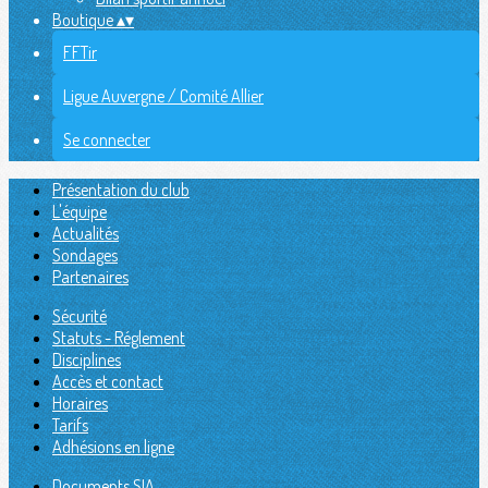
Boutique
▴
▾
FFTir
Ligue Auvergne / Comité Allier
Se connecter
Présentation du club
L'équipe
Actualités
Sondages
Partenaires
Sécurité
Statuts - Réglement
Disciplines
Accès et contact
Horaires
Tarifs
Adhésions en ligne
Documents SIA