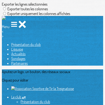
Exporter les lignes sélectionnées
Exporter toutes les colonnes
Exporter uniquement les colonnes affichées
Menu
<
>
Présentation du club
L'équipe
Actualités
Sondages
Partenaires
Ajoutez un logo, un bouton, des réseaux sociaux
Cliquez pour éditer
Le club
▴
▾
Présentation du club