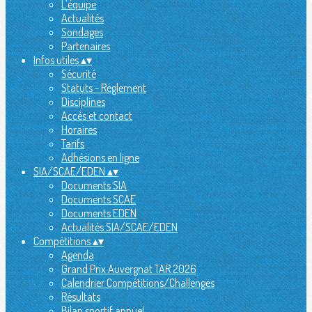
L'équipe
Actualités
Sondages
Partenaires
Infos utiles
▴
▾
Sécurité
Statuts - Réglement
Disciplines
Accès et contact
Horaires
Tarifs
Adhésions en ligne
SIA/SCAE/EDEN
▴
▾
Documents SIA
Documents SCAE
Documents EDEN
Actualités SIA/SCAE/EDEN
Compétitions
▴
▾
Agenda
Grand Prix Auvergnat TAR 2026
Calendrier Compétitions/Challenges
Résultats
Bilan sportif annuel