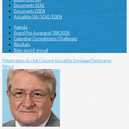
Documents SCAE
Documents EDEN
Actualités SIA/SCAE/EDEN
Agenda
Grand Prix Auvergnat TAR 2026
Calendrier Compétitions/Challenges
Résultats
Bilan sportif annuel
Présentation du club
L'équipe
Actualités
Sondages
Partenaires
Retour