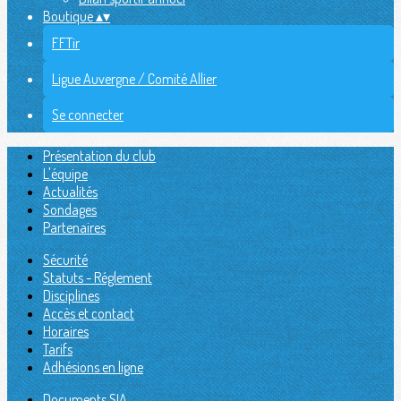
Boutique
▴
▾
FFTir
Ligue Auvergne / Comité Allier
Se connecter
Présentation du club
L'équipe
Actualités
Sondages
Partenaires
Sécurité
Statuts - Réglement
Disciplines
Accès et contact
Horaires
Tarifs
Adhésions en ligne
Documents SIA