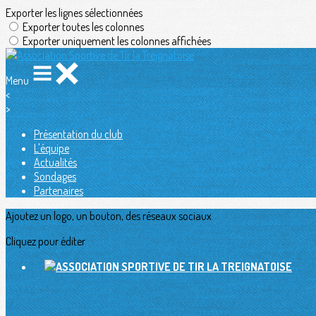
Exporter les lignes sélectionnées
Exporter toutes les colonnes
Exporter uniquement les colonnes affichées
Menu
<
>
Présentation du club
L'équipe
Actualités
Sondages
Partenaires
Ajoutez un logo, un bouton, des réseaux sociaux
Cliquez pour éditer