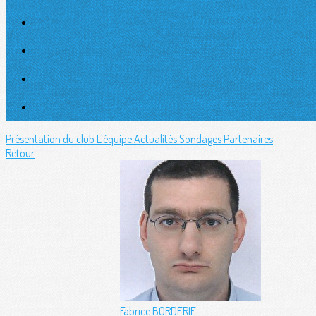
Présentation du club
L'équipe
Actualités
Sondages
Partenaires
Retour
Fabrice BORDERIE