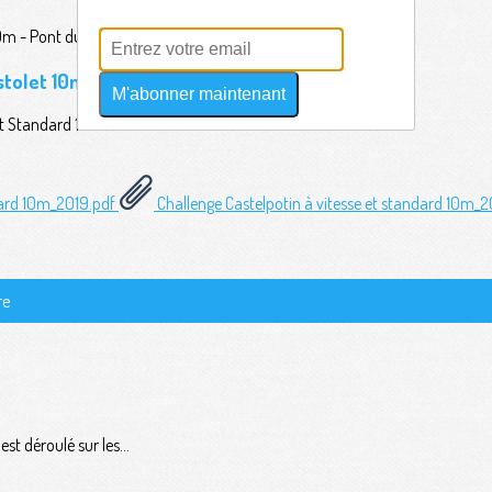
stolet 10m - Pont du Château
M'abonner maintenant
e et Standard 10m - Le 14 décembre 2019
ndard 10m_2019.pdf
Challenge Castelpotin à vitesse et standard 10m_2
re
t déroulé sur les...