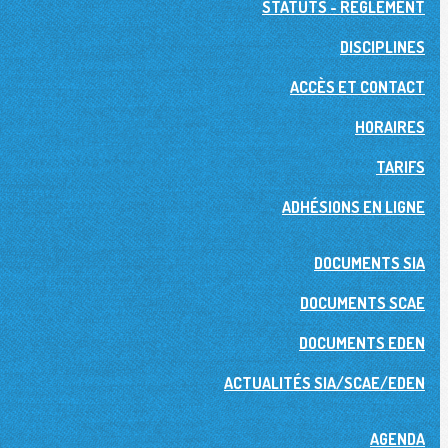
STATUTS - RÉGLEMENT
DISCIPLINES
ACCÈS ET CONTACT
HORAIRES
TARIFS
ADHÉSIONS EN LIGNE
DOCUMENTS SIA
DOCUMENTS SCAE
DOCUMENTS EDEN
ACTUALITÉS SIA/SCAE/EDEN
AGENDA