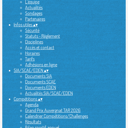
L'équipe
Actualités
Sondages
Partenaires
Infos utiles
▴
▾
Sécurité
Statuts - Réglement
Disciplines
Accès et contact
Horaires
Tarifs
Adhésions en ligne
SIA/SCAE/EDEN
▴
▾
Documents SIA
Documents SCAE
Documents EDEN
Actualités SIA/SCAE/EDEN
Compétitions
▴
▾
Agenda
Grand Prix Auvergnat TAR 2026
Calendrier Compétitions/Challenges
Résultats
Bilan sportif annuel