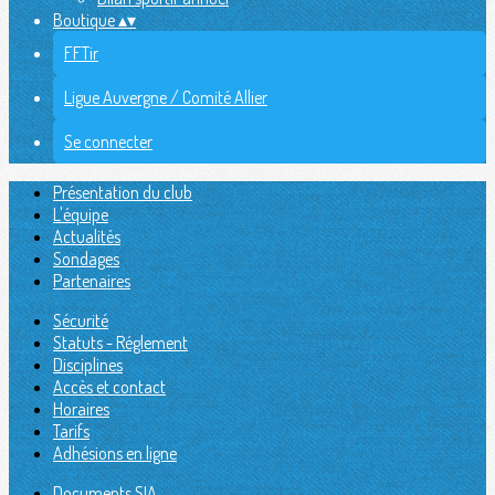
Boutique
▴
▾
FFTir
Ligue Auvergne / Comité Allier
Se connecter
Présentation du club
L'équipe
Actualités
Sondages
Partenaires
Sécurité
Statuts - Réglement
Disciplines
Accès et contact
Horaires
Tarifs
Adhésions en ligne
Documents SIA