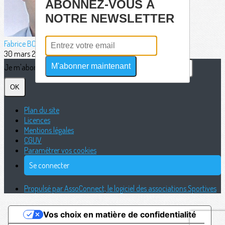
ABONNEZ-VOUS À
NOTRE NEWSLETTER
Fabrice BORDERIE
30 mars 2025
M'abonner maintenant
Je m'abonne à la newsletter
OK
Plan du site
Licences
Mentions légales
CGUV
Paramétrer vos cookies
Se connecter
Propulsé par AssoConnect, le logiciel des associations Sportives
Vos choix en matière de confidentialité