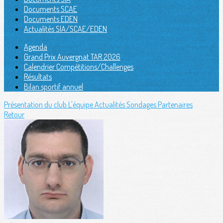
Documents SCAE
Documents EDEN
Actualités SIA/SCAE/EDEN
Agenda
Grand Prix Auvergnat TAR 2026
Calendrier Compétitions/Challenges
Résultats
Bilan sportif annuel
Présentation du club
L'équipe
Actualités
Sondages
Partenaires
Retour