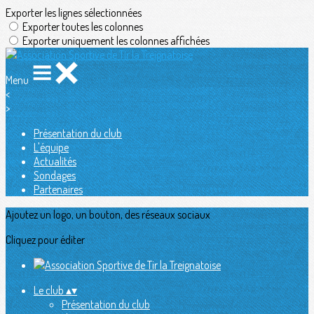
Exporter les lignes sélectionnées
Exporter toutes les colonnes
Exporter uniquement les colonnes affichées
Menu
<
>
Présentation du club
L'équipe
Actualités
Sondages
Partenaires
Ajoutez un logo, un bouton, des réseaux sociaux
Cliquez pour éditer
Le club
▴
▾
Présentation du club