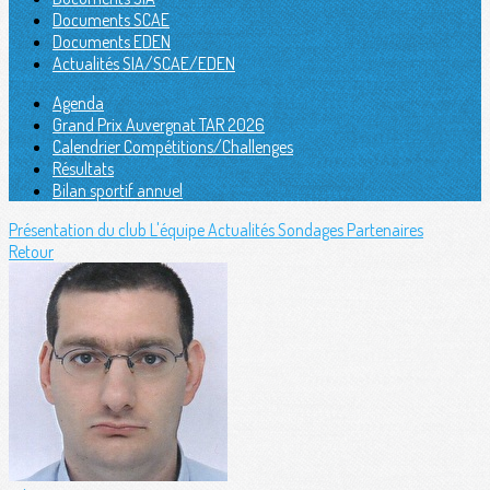
Documents SCAE
Documents EDEN
Actualités SIA/SCAE/EDEN
Agenda
Grand Prix Auvergnat TAR 2026
Calendrier Compétitions/Challenges
Résultats
Bilan sportif annuel
Présentation du club
L'équipe
Actualités
Sondages
Partenaires
Retour