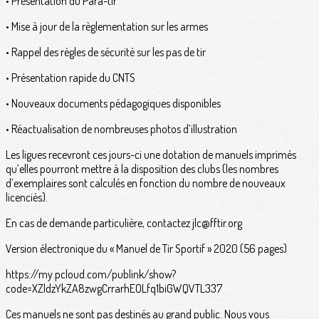
• Présentation du Para-tir
• Mise à jour de la règlementation sur les armes
• Rappel des règles de sécurité sur les pas de tir
• Présentation rapide du CNTS
• Nouveaux documents pédagogiques disponibles
• Réactualisation de nombreuses photos d’illustration
Les ligues recevront ces jours-ci une dotation de manuels imprimés
qu’elles pourront mettre à la disposition des clubs (les nombres
d’exemplaires sont calculés en fonction du nombre de nouveaux
licenciés).
En cas de demande particulière, contactez jlc@fftir.org
Version électronique du « Manuel de Tir Sportif » 2020 (56 pages)
https://my.pcloud.com/publink/show?
code=XZldzYkZA8zwgCrrarhEOLfq1biGWQVTL337
Ces manuels ne sont pas destinés au grand public. Nous vous