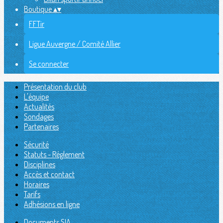
Boutique
▴
▾
FFTir
Ligue Auvergne / Comité Allier
Se connecter
Présentation du club
L'équipe
Actualités
Sondages
Partenaires
Sécurité
Statuts - Réglement
Disciplines
Accès et contact
Horaires
Tarifs
Adhésions en ligne
Documents SIA