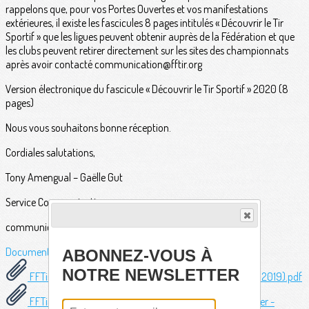
rappelons que, pour vos Portes Ouvertes et vos manifestations
extérieures, il existe les fascicules 8 pages intitulés « Découvrir le Tir
Sportif » que les ligues peuvent obtenir auprès de la Fédération et que
les clubs peuvent retirer directement sur les sites des championnats
après avoir contacté communication@fftir.org
Version électronique du fascicule « Découvrir le Tir Sportif » 2020 (8
pages)
Nous vous souhaitons bonne réception.
Cordiales salutations,
Tony Amengual – Gaëlle Gut
Service Communication
communication@fftir.org
Documents
ABONNEZ-VOUS À
NOTRE NEWSLETTER
FFTir - Découvrir le tir sportif (56 pages - page à page - 2019).pdf
FFTir - Découvrir le tir sportif (56 pages - prêt à imprimer -