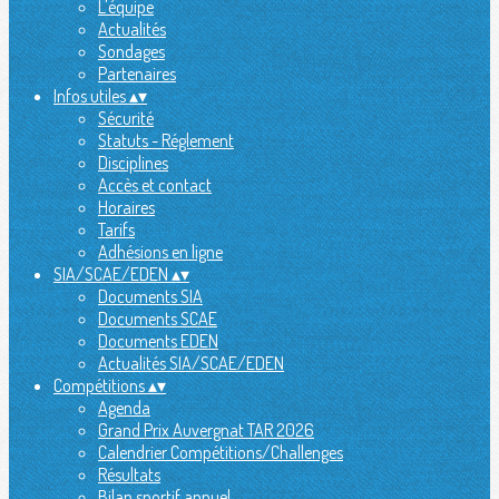
L'équipe
Actualités
Sondages
Partenaires
Infos utiles
▴
▾
Sécurité
Statuts - Réglement
Disciplines
Accès et contact
Horaires
Tarifs
Adhésions en ligne
SIA/SCAE/EDEN
▴
▾
Documents SIA
Documents SCAE
Documents EDEN
Actualités SIA/SCAE/EDEN
Compétitions
▴
▾
Agenda
Grand Prix Auvergnat TAR 2026
Calendrier Compétitions/Challenges
Résultats
Bilan sportif annuel