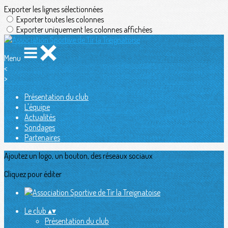
Exporter les lignes sélectionnées
Exporter toutes les colonnes
Exporter uniquement les colonnes affichées
Menu
<
>
Présentation du club
L'équipe
Actualités
Sondages
Partenaires
Ajoutez un logo, un bouton, des réseaux sociaux
Cliquez pour éditer
Le club
▴
▾
Présentation du club