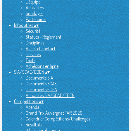
L'équipe
Actualités
Sondages
Partenaires
Infos utiles
▴
▾
Sécurité
Statuts - Réglement
Disciplines
Accès et contact
Horaires
Tarifs
Adhésions en ligne
SIA/SCAE/EDEN
▴
▾
Documents SIA
Documents SCAE
Documents EDEN
Actualités SIA/SCAE/EDEN
Compétitions
▴
▾
Agenda
Grand Prix Auvergnat TAR 2026
Calendrier Compétitions/Challenges
Résultats
Bilan sportif annuel