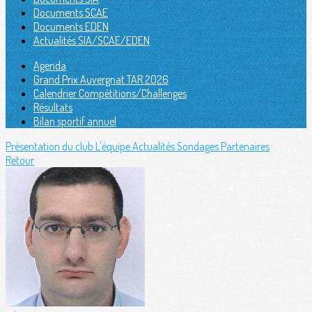
Documents SCAE
Documents EDEN
Actualités SIA/SCAE/EDEN
Agenda
Grand Prix Auvergnat TAR 2026
Calendrier Compétitions/Challenges
Résultats
Bilan sportif annuel
Présentation du club
L'équipe
Actualités
Sondages
Partenaires
Retour