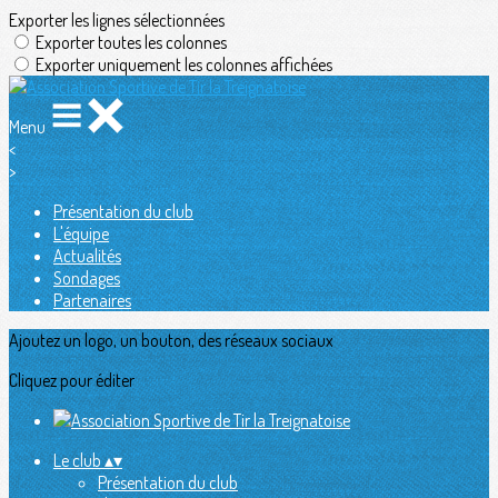
Exporter les lignes sélectionnées
Exporter toutes les colonnes
Exporter uniquement les colonnes affichées
Menu
<
>
Présentation du club
L'équipe
Actualités
Sondages
Partenaires
Ajoutez un logo, un bouton, des réseaux sociaux
Cliquez pour éditer
Le club
▴
▾
Présentation du club