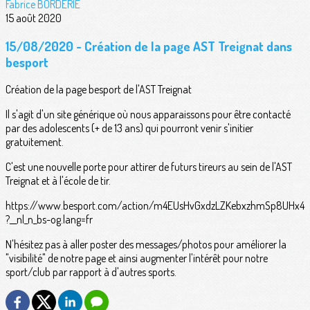
Fabrice BORDERIE
15 août 2020
15/08/2020 - Création de la page AST Treignat dans
besport
Création de la page besport de l'AST Treignat
Il s'agit d'un site générique où nous apparaissons pour être contacté
par des adolescents (+ de 13 ans) qui pourront venir s'initier
gratuitement.
C'est une nouvelle porte pour attirer de futurs tireurs au sein de l'AST
Treignat et à l'école de tir.
https://www.besport.com/action/m4EUsHvGxdzLZKebxzhmSp8UHx4
?__nl_n_bs-og.lang=fr
N'hésitez pas à aller poster des messages/photos pour améliorer la
"visibilité" de notre page et ainsi augmenter l'intérêt pour notre
sport/club par rapport à d'autres sports.