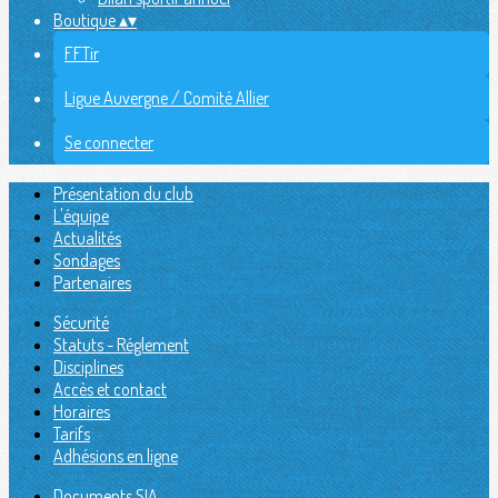
Boutique
▴
▾
FFTir
Ligue Auvergne / Comité Allier
Se connecter
Présentation du club
L'équipe
Actualités
Sondages
Partenaires
Sécurité
Statuts - Réglement
Disciplines
Accès et contact
Horaires
Tarifs
Adhésions en ligne
Documents SIA