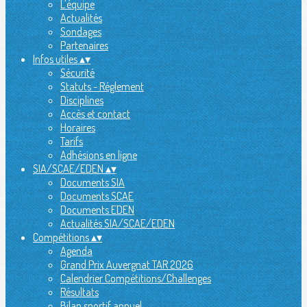
L'équipe
Actualités
Sondages
Partenaires
Infos utiles
▴
▾
Sécurité
Statuts - Réglement
Disciplines
Accès et contact
Horaires
Tarifs
Adhésions en ligne
SIA/SCAE/EDEN
▴
▾
Documents SIA
Documents SCAE
Documents EDEN
Actualités SIA/SCAE/EDEN
Compétitions
▴
▾
Agenda
Grand Prix Auvergnat TAR 2026
Calendrier Compétitions/Challenges
Résultats
Bilan sportif annuel