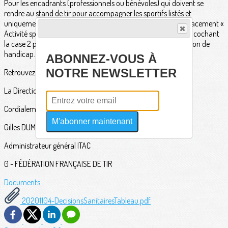
Pour les encadrants (professionnels ou bénévoles) qui doivent se
rendre au stand de tir pour accompagner les sportifs listés et
uniquement ceux-là, il faudra se munir du justificatif de déplacement «
Activité sportive à caractère professionnel » (cf. annexe 3) en cochant
la case 2 pour les valides, case 3 pour les personnes en situation de
handicap.
ABONNEZ-VOUS À
NOTRE NEWSLETTER
Retrouvez les documents sur notre site FFTir.org
La Direction Technique Nationale
Cordialement,
M'abonner maintenant
Gilles DUMERY
Administrateur général ITAC
0 - FÉDÉRATION FRANÇAISE DE TIR
Documents
20201104-DecisionsSanitairesTableau.pdf