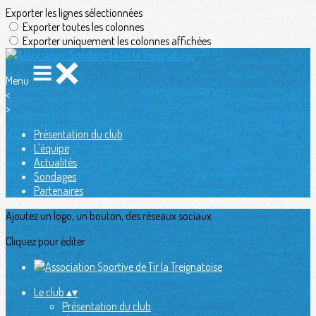
Exporter les lignes sélectionnées
Exporter toutes les colonnes
Exporter uniquement les colonnes affichées
Menu
<
>
Présentation du club
L'équipe
Actualités
Sondages
Partenaires
Ajoutez un logo, un bouton, des réseaux sociaux
Cliquez pour éditer
Le club
▴
▾
Présentation du club