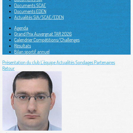
Documents SCAE
Documents EDEN
Actualités SIA/SCAE/EDEN
Agenda
Grand Prix Auvergnat TAR 2026
Calendrier Compétitions/Challenges
Résultats
Bilan sportif annuel
Présentation du club
L'équipe
Actualités
Sondages
Partenaires
Retour