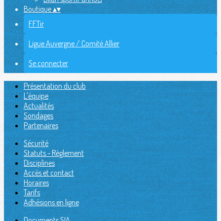
Boutique
▴
▾
FFTir
Ligue Auvergne / Comité Allier
Se connecter
Présentation du club
L'équipe
Actualités
Sondages
Partenaires
Sécurité
Statuts - Réglement
Disciplines
Accès et contact
Horaires
Tarifs
Adhésions en ligne
Documents SIA