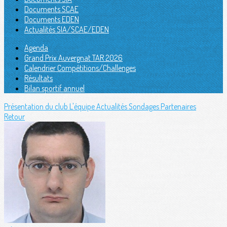
Documents SCAE
Documents EDEN
Actualités SIA/SCAE/EDEN
Agenda
Grand Prix Auvergnat TAR 2026
Calendrier Compétitions/Challenges
Résultats
Bilan sportif annuel
Présentation du club
L'équipe
Actualités
Sondages
Partenaires
Retour