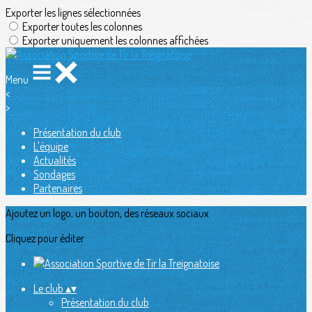
Exporter les lignes sélectionnées
Exporter toutes les colonnes
Exporter uniquement les colonnes affichées
Menu
<
>
Présentation du club
L'équipe
Actualités
Sondages
Partenaires
Ajoutez un logo, un bouton, des réseaux sociaux
Cliquez pour éditer
Le club
▴
▾
Présentation du club