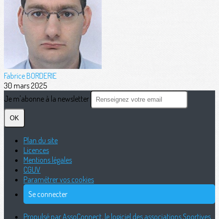
Fabrice BORDERIE
30 mars 2025
Je m'abonne à la newsletter
OK
Plan du site
Licences
Mentions légales
CGUV
Paramétrer vos cookies
Se connecter
Propulsé par AssoConnect, le logiciel des associations Sportives