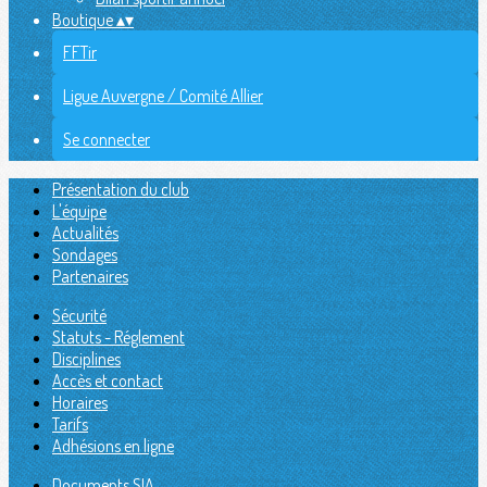
Boutique
▴
▾
FFTir
Ligue Auvergne / Comité Allier
Se connecter
Présentation du club
L'équipe
Actualités
Sondages
Partenaires
Sécurité
Statuts - Réglement
Disciplines
Accès et contact
Horaires
Tarifs
Adhésions en ligne
Documents SIA