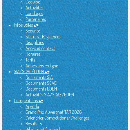
L'équipe
Actualités
Sondages
Partenaires
Infos utiles
▴
▾
Sécurité
Statuts - Réglement
Disciplines
Accès et contact
Horaires
Tarifs
Adhésions en ligne
SIA/SCAE/EDEN
▴
▾
Documents SIA
Documents SCAE
Documents EDEN
Actualités SIA/SCAE/EDEN
Compétitions
▴
▾
Agenda
Grand Prix Auvergnat TAR 2026
Calendrier Compétitions/Challenges
Résultats
Bilan sportif annuel