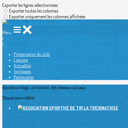
Exporter les lignes sélectionnées
Exporter toutes les colonnes
Exporter uniquement les colonnes affichées
Menu
<
>
Présentation du club
L'équipe
Actualités
Sondages
Partenaires
Ajoutez un logo, un bouton, des réseaux sociaux
Cliquez pour éditer