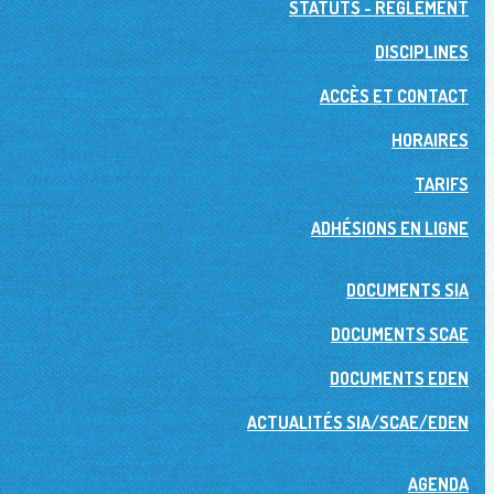
STATUTS - RÉGLEMENT
DISCIPLINES
ACCÈS ET CONTACT
HORAIRES
TARIFS
ADHÉSIONS EN LIGNE
DOCUMENTS SIA
DOCUMENTS SCAE
DOCUMENTS EDEN
ACTUALITÉS SIA/SCAE/EDEN
AGENDA