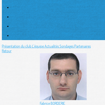
Présentation du club
L'équipe
Actualités
Sondages
Partenaires
Retour
Fabrice BORDERIE