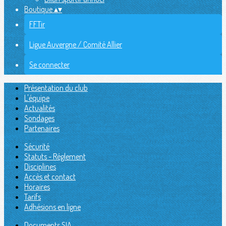
Boutique
▴
▾
FFTir
Ligue Auvergne / Comité Allier
Se connecter
Présentation du club
L'équipe
Actualités
Sondages
Partenaires
Sécurité
Statuts - Réglement
Disciplines
Accès et contact
Horaires
Tarifs
Adhésions en ligne
Documents SIA