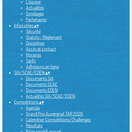
L'équipe
Actualités
Sondages
Partenaires
Infos utiles
▴
▾
Sécurité
Statuts - Réglement
Disciplines
Accès et contact
Horaires
Tarifs
Adhésions en ligne
SIA/SCAE/EDEN
▴
▾
Documents SIA
Documents SCAE
Documents EDEN
Actualités SIA/SCAE/EDEN
Compétitions
▴
▾
Agenda
Grand Prix Auvergnat TAR 2026
Calendrier Compétitions/Challenges
Résultats
Bilan sportif annuel