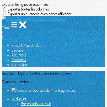
Exporter les lignes sélectionnées
Exporter toutes les colonnes
Exporter uniquement les colonnes affichées
Menu
<
>
Présentation du club
L'équipe
Actualités
Sondages
Partenaires
Ajoutez un logo, un bouton, des réseaux sociaux
Cliquez pour éditer
Le club
▴
▾
Présentation du club