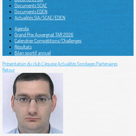
Documents SCAE
Documents EDEN
Actualités SIA/SCAE/EDEN
Agenda
Grand Prix Auvergnat TAR 2026
Calendrier Compétitions/Challenges
Résultats
Bilan sportif annuel
Présentation du club
L'équipe
Actualités
Sondages
Partenaires
Retour