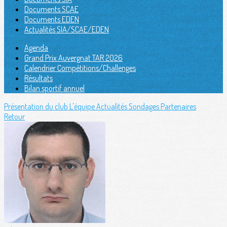
Documents SCAE
Documents EDEN
Actualités SIA/SCAE/EDEN
Agenda
Grand Prix Auvergnat TAR 2026
Calendrier Compétitions/Challenges
Résultats
Bilan sportif annuel
Présentation du club
L'équipe
Actualités
Sondages
Partenaires
Retour