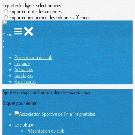
Exporter les lignes sélectionnées
Exporter toutes les colonnes
Exporter uniquement les colonnes affichées
Menu
<
>
Présentation du club
L'équipe
Actualités
Sondages
Partenaires
Ajoutez un logo, un bouton, des réseaux sociaux
Cliquez pour éditer
Le club
▴
▾
Présentation du club