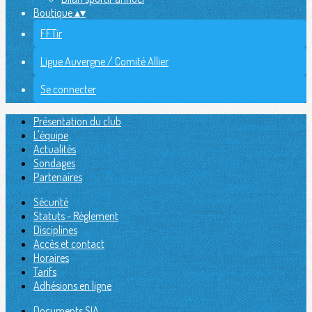
Boutique
▴
▾
FFTir
Ligue Auvergne / Comité Allier
Se connecter
Présentation du club
L'équipe
Actualités
Sondages
Partenaires
Sécurité
Statuts - Réglement
Disciplines
Accès et contact
Horaires
Tarifs
Adhésions en ligne
Documents SIA