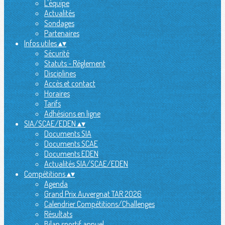
L'équipe
Actualités
Sondages
Partenaires
Infos utiles
▴
▾
Sécurité
Statuts - Réglement
Disciplines
Accès et contact
Horaires
Tarifs
Adhésions en ligne
SIA/SCAE/EDEN
▴
▾
Documents SIA
Documents SCAE
Documents EDEN
Actualités SIA/SCAE/EDEN
Compétitions
▴
▾
Agenda
Grand Prix Auvergnat TAR 2026
Calendrier Compétitions/Challenges
Résultats
Bilan sportif annuel