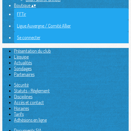
Boutique
▴
▾
FFTir
Ligue Auvergne / Comité Allier
Se connecter
Présentation du club
L'équipe
Actualités
Sondages
Partenaires
Sécurité
Statuts - Réglement
Disciplines
Accès et contact
Horaires
Tarifs
Adhésions en ligne
Documents SIA