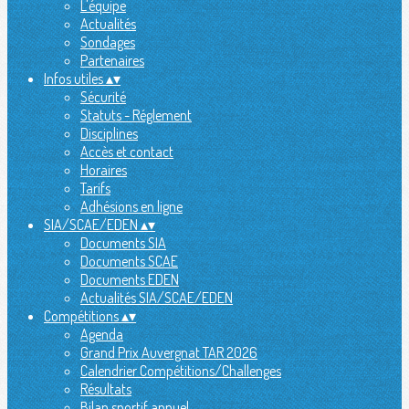
L'équipe
Actualités
Sondages
Partenaires
Infos utiles
▴
▾
Sécurité
Statuts - Réglement
Disciplines
Accès et contact
Horaires
Tarifs
Adhésions en ligne
SIA/SCAE/EDEN
▴
▾
Documents SIA
Documents SCAE
Documents EDEN
Actualités SIA/SCAE/EDEN
Compétitions
▴
▾
Agenda
Grand Prix Auvergnat TAR 2026
Calendrier Compétitions/Challenges
Résultats
Bilan sportif annuel