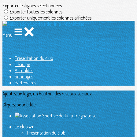
Exporter les lignes sélectionnées
Exporter toutes les colonnes
Exporter uniquement les colonnes affichées
Menu
<
>
Présentation du club
L'équipe
Actualités
Sondages
Partenaires
Ajoutez un logo, un bouton, des réseaux sociaux
Cliquez pour éditer
Le club
▴
▾
Présentation du club