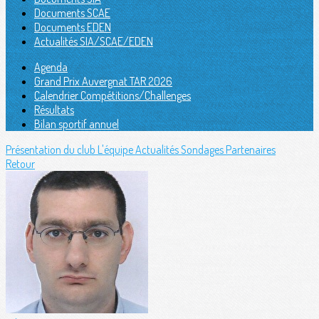
Documents SCAE
Documents EDEN
Actualités SIA/SCAE/EDEN
Agenda
Grand Prix Auvergnat TAR 2026
Calendrier Compétitions/Challenges
Résultats
Bilan sportif annuel
Présentation du club
L'équipe
Actualités
Sondages
Partenaires
Retour