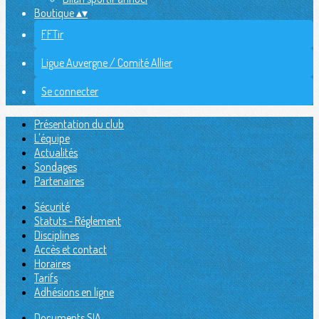
Boutique
▴
▾
FFTir
Ligue Auvergne / Comité Allier
Se connecter
Présentation du club
L'équipe
Actualités
Sondages
Partenaires
Sécurité
Statuts - Réglement
Disciplines
Accès et contact
Horaires
Tarifs
Adhésions en ligne
Documents SIA