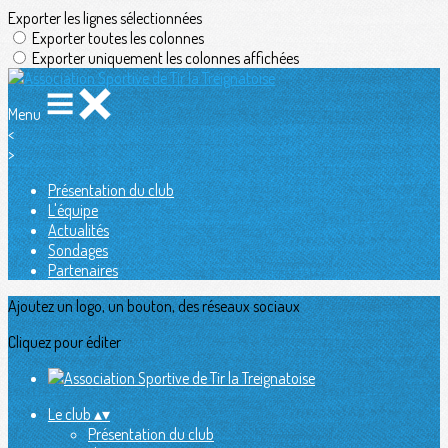
Exporter les lignes sélectionnées
Exporter toutes les colonnes
Exporter uniquement les colonnes affichées
Menu
<
>
Présentation du club
L'équipe
Actualités
Sondages
Partenaires
Ajoutez un logo, un bouton, des réseaux sociaux
Cliquez pour éditer
Le club
▴
▾
Présentation du club