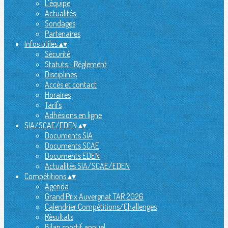
L'équipe
Actualités
Sondages
Partenaires
Infos utiles
▴
▾
Sécurité
Statuts - Réglement
Disciplines
Accès et contact
Horaires
Tarifs
Adhésions en ligne
SIA/SCAE/EDEN
▴
▾
Documents SIA
Documents SCAE
Documents EDEN
Actualités SIA/SCAE/EDEN
Compétitions
▴
▾
Agenda
Grand Prix Auvergnat TAR 2026
Calendrier Compétitions/Challenges
Résultats
Bilan sportif annuel