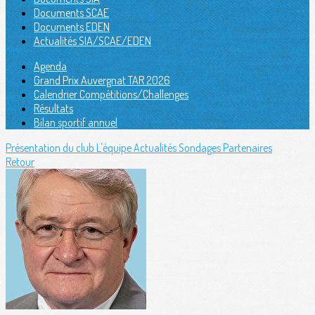
Documents SCAE
Documents EDEN
Actualités SIA/SCAE/EDEN
Agenda
Grand Prix Auvergnat TAR 2026
Calendrier Compétitions/Challenges
Résultats
Bilan sportif annuel
Présentation du club
L'équipe
Actualités
Sondages
Partenaires
Retour