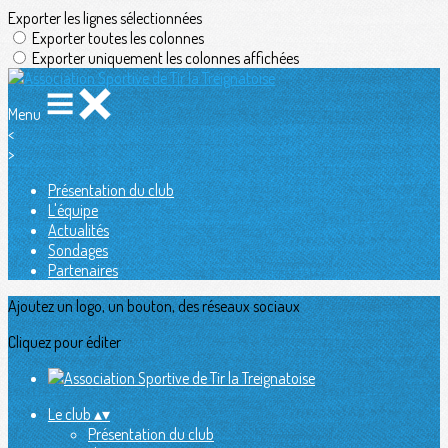
Exporter les lignes sélectionnées
Exporter toutes les colonnes
Exporter uniquement les colonnes affichées
Menu
<
>
Présentation du club
L'équipe
Actualités
Sondages
Partenaires
Ajoutez un logo, un bouton, des réseaux sociaux
Cliquez pour éditer
Le club
▴
▾
Présentation du club