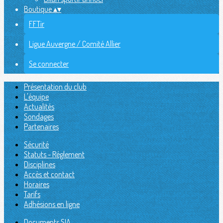
Boutique
▴
▾
FFTir
Ligue Auvergne / Comité Allier
Se connecter
Présentation du club
L'équipe
Actualités
Sondages
Partenaires
Sécurité
Statuts - Réglement
Disciplines
Accès et contact
Horaires
Tarifs
Adhésions en ligne
Documents SIA