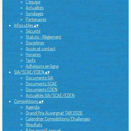
L'équipe
Actualités
Sondages
Partenaires
Infos utiles
▴
▾
Sécurité
Statuts - Réglement
Disciplines
Accès et contact
Horaires
Tarifs
Adhésions en ligne
SIA/SCAE/EDEN
▴
▾
Documents SIA
Documents SCAE
Documents EDEN
Actualités SIA/SCAE/EDEN
Compétitions
▴
▾
Agenda
Grand Prix Auvergnat TAR 2026
Calendrier Compétitions/Challenges
Résultats
Bilan sportif annuel