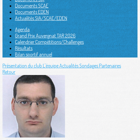
Documents SCAE
Documents EDEN
Actualités SIA/SCAE/EDEN
Agenda
Grand Prix Auvergnat TAR 2026
Calendrier Compétitions/Challenges
Résultats
Bilan sportif annuel
Présentation du club
L'équipe
Actualités
Sondages
Partenaires
Retour