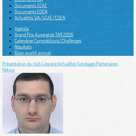
Documents SCAE
Documents EDEN
Actualités SIA/SCAE/EDEN
Agenda
Grand Prix Auvergnat TAR 2026
Calendrier Compétitions/Challenges
Résultats
Bilan sportif annuel
Présentation du club
L'équipe
Actualités
Sondages
Partenaires
Retour