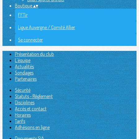
Boutique
▴
▾
FFTir
Ligue Auvergne / Comité Allier
Se connecter
Présentation du club
L'équipe
Actualités
Sondages
Partenaires
Sécurité
Statuts - Réglement
Disciplines
Accès et contact
Horaires
Tarifs
Adhésions en ligne
Documents SIA