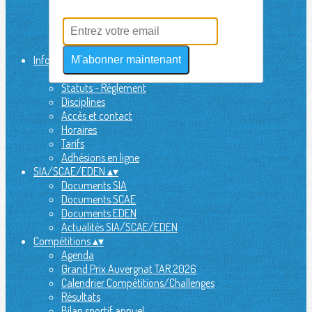
L'équipe
Actualités
Sondages
Partenaires
Infos utiles
▴
▾
M'abonner maintenant
Sécurité
Statuts - Réglement
Disciplines
Accès et contact
Horaires
Tarifs
Adhésions en ligne
SIA/SCAE/EDEN
▴
▾
Documents SIA
Documents SCAE
Documents EDEN
Actualités SIA/SCAE/EDEN
Compétitions
▴
▾
Agenda
Grand Prix Auvergnat TAR 2026
Calendrier Compétitions/Challenges
Résultats
Bilan sportif annuel