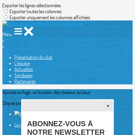
Exporter les lignes sélectionnées
Exporter toutes les colonnes
Exporter uniquement les colonnes affichées
Menu
<
>
Présentation du club
L'équipe
Actualités
Sondages
Partenaires
Ajoutez un logo, un bouton, des réseaux sociaux
Cliquez pour éditer
ABONNEZ-VOUS À
Le club
▴
▾
Présentation du club
NOTRE NEWSLETTER