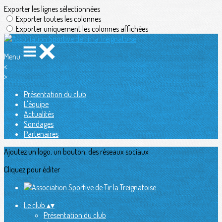
Exporter les lignes sélectionnées
Exporter toutes les colonnes
Exporter uniquement les colonnes affichées
Menu
<
>
Présentation du club
L'équipe
Actualités
Sondages
Partenaires
Ajoutez un logo, un bouton, des réseaux sociaux
Cliquez pour éditer
Le club
▴
▾
Présentation du club