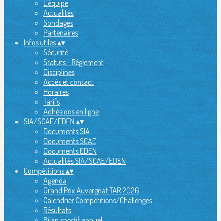
L'équipe
Actualités
Sondages
Partenaires
Infos utiles
▴
▾
Sécurité
Statuts - Réglement
Disciplines
Accès et contact
Horaires
Tarifs
Adhésions en ligne
SIA/SCAE/EDEN
▴
▾
Documents SIA
Documents SCAE
Documents EDEN
Actualités SIA/SCAE/EDEN
Compétitions
▴
▾
Agenda
Grand Prix Auvergnat TAR 2026
Calendrier Compétitions/Challenges
Résultats
Bilan sportif annuel