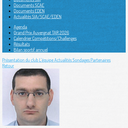
Documents SCAE
Documents EDEN
Actualités SIA/SCAE/EDEN
Agenda
Grand Prix Auvergnat TAR 2026
Calendrier Compétitions/Challenges
Résultats
Bilan sportif annuel
Présentation du club
L'équipe
Actualités
Sondages
Partenaires
Retour