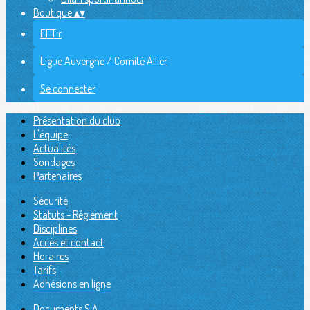
Boutique
▴
▾
FFTir
Ligue Auvergne / Comité Allier
Se connecter
Présentation du club
L'équipe
Actualités
Sondages
Partenaires
Sécurité
Statuts - Réglement
Disciplines
Accès et contact
Horaires
Tarifs
Adhésions en ligne
Documents SIA