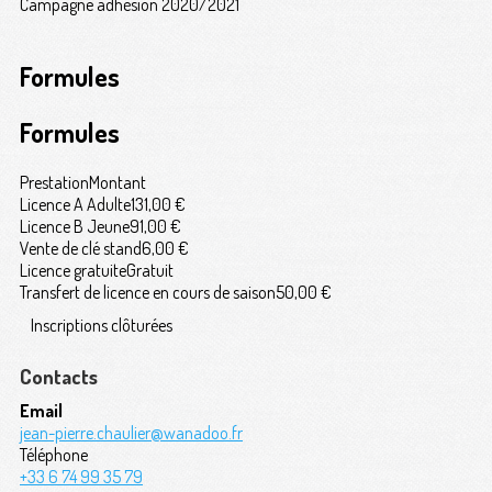
Campagne adhésion 2020/2021
Formules
Formules
Prestation
Montant
Licence A Adulte
131,00 €
Licence B Jeune
91,00 €
Vente de clé stand
6,00 €
Licence gratuite
Gratuit
Transfert de licence en cours de saison
50,00 €
Inscriptions clôturées
Contacts
Email
jean-pierre.chaulier@wanadoo.fr
Téléphone
+33 6 74 99 35 79