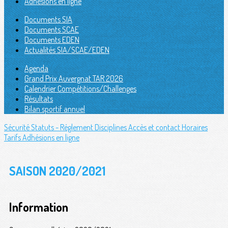
Adhésions en ligne
Documents SIA
Documents SCAE
Documents EDEN
Actualités SIA/SCAE/EDEN
Agenda
Grand Prix Auvergnat TAR 2026
Calendrier Compétitions/Challenges
Résultats
Bilan sportif annuel
Sécurité
Statuts - Réglement
Disciplines
Accès et contact
Horaires
Tarifs
Adhésions en ligne
SAISON 2020/2021
Information