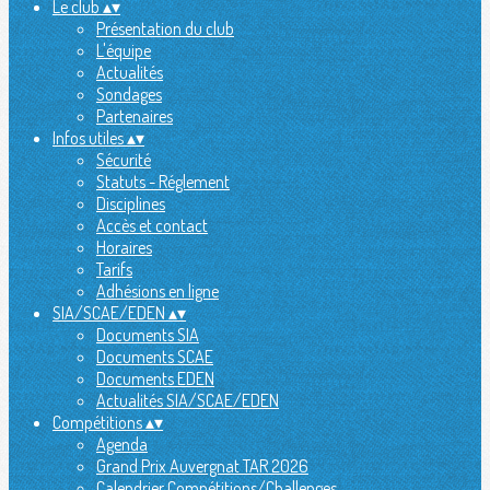
Le club
▴
▾
Présentation du club
L'équipe
Actualités
Sondages
Partenaires
Infos utiles
▴
▾
Sécurité
Statuts - Réglement
Disciplines
Accès et contact
Horaires
Tarifs
Adhésions en ligne
SIA/SCAE/EDEN
▴
▾
Documents SIA
Documents SCAE
Documents EDEN
Actualités SIA/SCAE/EDEN
Compétitions
▴
▾
Agenda
Grand Prix Auvergnat TAR 2026
Calendrier Compétitions/Challenges