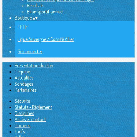
Résultats
Bilan sportif annuel
Boutique
▴
▾
FFTir
Ligue Auvergne / Comité Allier
Se connecter
Présentation du club
L'équipe
Actualités
Sondages
Partenaires
Sécurité
Statuts - Réglement
Disciplines
Accès et contact
Horaires
Tarifs