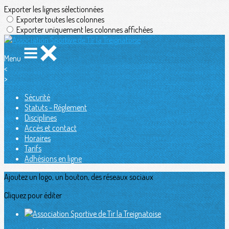
Exporter les lignes sélectionnées
Exporter toutes les colonnes
Exporter uniquement les colonnes affichées
Menu
<
>
Sécurité
Statuts - Réglement
Disciplines
Accès et contact
Horaires
Tarifs
Adhésions en ligne
Ajoutez un logo, un bouton, des réseaux sociaux
Cliquez pour éditer