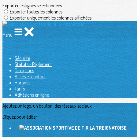
Exporter les lignes sélectionnées
Exporter toutes les colonnes
Exporter uniquement les colonnes affichées
Menu
<
>
Sécurité
Statuts - Réglement
Disciplines
Accès et contact
Horaires
Tarifs
Adhésions en ligne
Ajoutez un logo, un bouton, des réseaux sociaux
Cliquez pour éditer