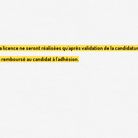
 la licence ne seront réalisées qu'après validation de la candidatu
a remboursé au candidat à l'adhésion.