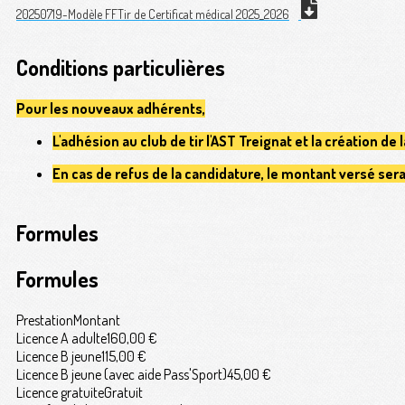
20250719-Modèle FFTir de Certificat médical 2025_2026
Conditions particulières
Pour les nouveaux adhérents,
L'adhésion au club de tir l'AST Treignat et la création de
En cas de refus de la candidature, le montant versé ser
Formules
Formules
Prestation
Montant
Licence A adulte
160,00 €
Licence B jeune
115,00 €
Licence B jeune (avec aide Pass'Sport)
45,00 €
Licence gratuite
Gratuit