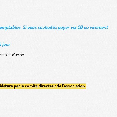
comptables.
Si vous souhaitez payer via CB ou virement
 jour
de moins d’un an
didature par le comité directeur de l'association.