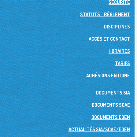
SÉCURITÉ
STATUTS - RÉGLEMENT
DISCIPLINES
ACCÈS ET CONTACT
HORAIRES
TARIFS
ADHÉSIONS EN LIGNE
DOCUMENTS SIA
DOCUMENTS SCAE
DOCUMENTS EDEN
ACTUALITÉS SIA/SCAE/EDEN