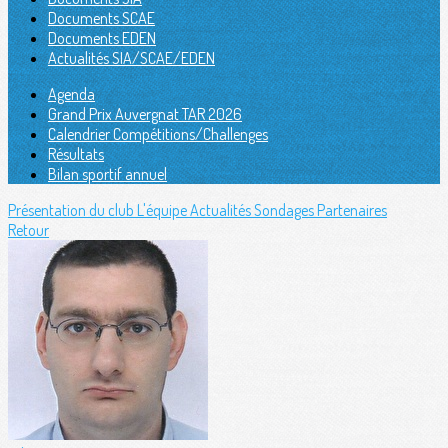
Documents SCAE
Documents EDEN
Actualités SIA/SCAE/EDEN
Agenda
Grand Prix Auvergnat TAR 2026
Calendrier Compétitions/Challenges
Résultats
Bilan sportif annuel
Présentation du club
L'équipe
Actualités
Sondages
Partenaires
Retour