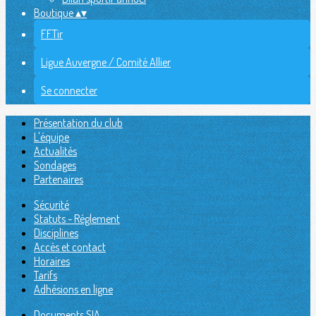
Boutique
▴
▾
FFTir
Ligue Auvergne / Comité Allier
Se connecter
Présentation du club
L'équipe
Actualités
Sondages
Partenaires
Sécurité
Statuts - Réglement
Disciplines
Accès et contact
Horaires
Tarifs
Adhésions en ligne
Documents SIA