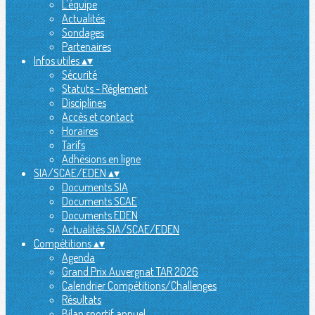
L'équipe
Actualités
Sondages
Partenaires
Infos utiles
▴
▾
Sécurité
Statuts - Réglement
Disciplines
Accès et contact
Horaires
Tarifs
Adhésions en ligne
SIA/SCAE/EDEN
▴
▾
Documents SIA
Documents SCAE
Documents EDEN
Actualités SIA/SCAE/EDEN
Compétitions
▴
▾
Agenda
Grand Prix Auvergnat TAR 2026
Calendrier Compétitions/Challenges
Résultats
Bilan sportif annuel