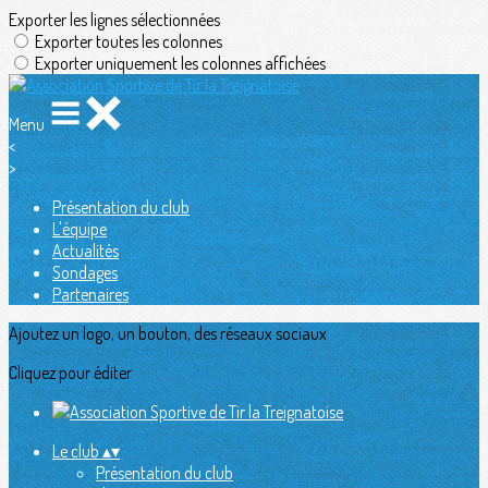
Exporter les lignes sélectionnées
Exporter toutes les colonnes
Exporter uniquement les colonnes affichées
Menu
<
>
Présentation du club
L'équipe
Actualités
Sondages
Partenaires
Ajoutez un logo, un bouton, des réseaux sociaux
Cliquez pour éditer
Le club
▴
▾
Présentation du club