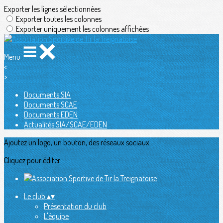
Exporter les lignes sélectionnées
Exporter toutes les colonnes
Exporter uniquement les colonnes affichées
Menu
<
>
Documents SIA
Documents SCAE
Documents EDEN
Actualités SIA/SCAE/EDEN
Ajoutez un logo, un bouton, des réseaux sociaux
Cliquez pour éditer
Le club
▴
▾
Présentation du club
L'équipe