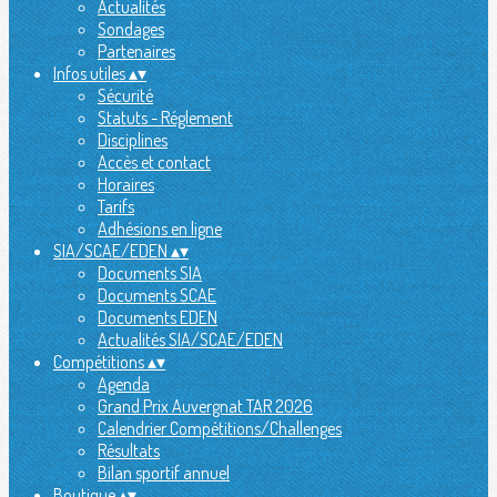
Actualités
Sondages
Partenaires
Infos utiles
▴
▾
Sécurité
Statuts - Réglement
Disciplines
Accès et contact
Horaires
Tarifs
Adhésions en ligne
SIA/SCAE/EDEN
▴
▾
Documents SIA
Documents SCAE
Documents EDEN
Actualités SIA/SCAE/EDEN
Compétitions
▴
▾
Agenda
Grand Prix Auvergnat TAR 2026
Calendrier Compétitions/Challenges
Résultats
Bilan sportif annuel
Boutique
▴
▾