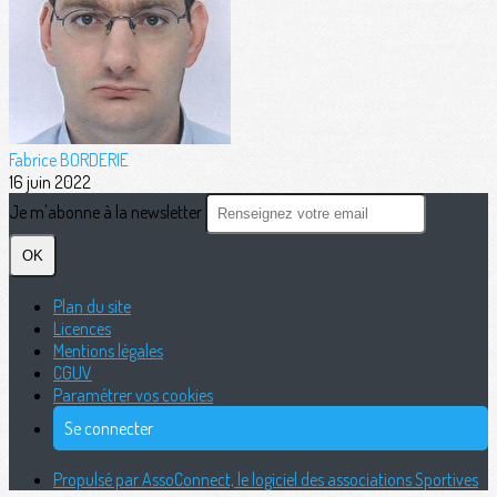
Fabrice BORDERIE
16 juin 2022
Je m'abonne à la newsletter
OK
Plan du site
Licences
Mentions légales
CGUV
Paramétrer vos cookies
Se connecter
Propulsé par AssoConnect, le logiciel des associations Sportives