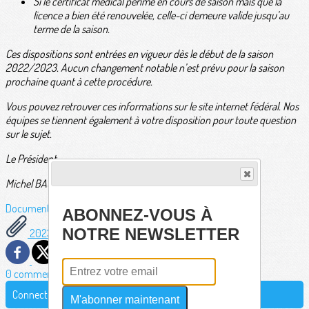
Si le certificat médical périme en cours de saison mais que la
licence a bien été renouvelée, celle-ci demeure valide jusqu’au
terme de la saison.
Ces dispositions sont entrées en vigueur dès le début de la saison
2022/2023. Aucun changement notable n’est prévu pour la saison
prochaine quant à cette procédure.
Vous pouvez retrouver ces informations sur le site internet fédéral. Nos
équipes se tiennent également à votre disposition pour toute question
sur le sujet.
Le Président
Michel BACZYK"
Documents
ABONNEZ-VOUS À
NOTRE NEWSLETTER
20230531-FFTir-Circulaire-Licences-FFTir-23-24.pdf
0 commentaire(s)
Connectez-vous pour laisser un commentaire
M'abonner maintenant