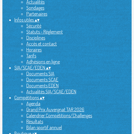
Actualités
Sondages
Partenaires
Infos utiles
▴
▾
Sécurité
Statuts - Réglement
Disciplines
Accès et contact
Horaires
Tarifs
Adhésions en ligne
SIA/SCAE/EDEN
▴
▾
Documents SIA
Documents SCAE
Documents EDEN
Actualités SIA/SCAE/EDEN
Compétitions
▴
▾
Agenda
Grand Prix Auvergnat TAR 2026
Calendrier Compétitions/Challenges
Résultats
Bilan sportif annuel
Boutique
▴
▾