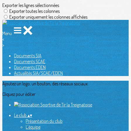
Exporter les lignes sélectionnées
Exporter toutes les colonnes
Exporter uniquement les colonnes affichées
Menu
<
>
Documents SIA
Documents SCAE
Documents EDEN
Actualités SIA/SCAE/EDEN
Ajoutez un logo, un bouton, des réseaux sociaux
Cliquez pour éditer
Le club
▴
▾
Présentation du club
L'équipe