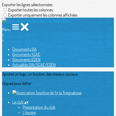
Exporter les lignes sélectionnées
Exporter toutes les colonnes
Exporter uniquement les colonnes affichées
Menu
<
>
Documents SIA
Documents SCAE
Documents EDEN
Actualités SIA/SCAE/EDEN
Ajoutez un logo, un bouton, des réseaux sociaux
Cliquez pour éditer
Le club
▴
▾
Présentation du club
L'équipe