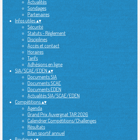
Actualités
Sondages
Partenaires
Infos utiles
▴
▾
Sécurité
Statuts - Réglement
Disciplines
Accès et contact
Horaires
Tarifs
Adhésions en ligne
SIA/SCAE/EDEN
▴
▾
Documents SIA
Documents SCAE
Documents EDEN
Actualités SIA/SCAE/EDEN
Compétitions
▴
▾
Agenda
Grand Prix Auvergnat TAR 2026
Calendrier Compétitions/Challenges
Résultats
Bilan sportif annuel
Boutique
▴
▾